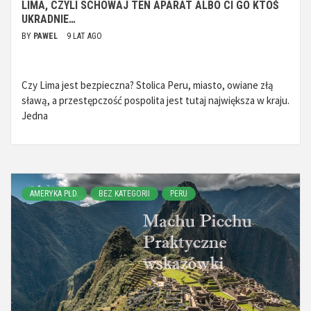
LIMA, CZYLI SCHOWAJ TEN APARAT ALBO CI GO KTOŚ
UKRADNIE…
BY
PAWEL
9 LAT AGO
Czy Lima jest bezpieczna? Stolica Peru, miasto, owiane złą
sławą, a przestępczość pospolita jest tutaj największa w kraju.
Jedna
AMERYKA PŁD.
BEZ KATEGORII
PERU