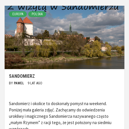
EUROPA
POLSKA
SANDOMIERZ
BY
PAWEL
9 LAT AGO
Sandomierz i okolice to doskonały pomysł na weekend.
Poniżej mała galeria zdjęć. Zachęcamy do odwiedzenia
urokliwy i magicznego Sandomierza nazywanego często
„małym Rzymem” z racji tego, że jest położony na siedmiu
wzgórzach.