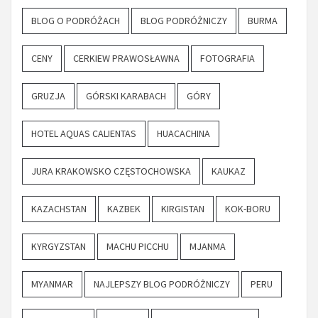
BLOG O PODRÓŻACH
BLOG PODRÓŻNICZY
BURMA
CENY
CERKIEW PRAWOSŁAWNA
FOTOGRAFIA
GRUZJA
GÓRSKI KARABACH
GÓRY
HOTEL AQUAS CALIENTAS
HUACACHINA
JURA KRAKOWSKO CZĘSTOCHOWSKA
KAUKAZ
KAZACHSTAN
KAZBEK
KIRGISTAN
KOK-BORU
KYRGYZSTAN
MACHU PICCHU
MJANMA
MYANMAR
NAJLEPSZY BLOG PODRÓŻNICZY
PERU