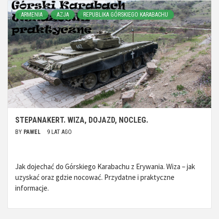
ARMENIA
AZJA
REPUBLIKA GÓRSKIEGO KARABACHU
STEPANAKERT. WIZA, DOJAZD, NOCLEG.
BY
PAWEL
9 LAT AGO
Jak dojechać do Górskiego Karabachu z Erywania. Wiza – jak
uzyskać oraz gdzie nocować. Przydatne i praktyczne
informacje.