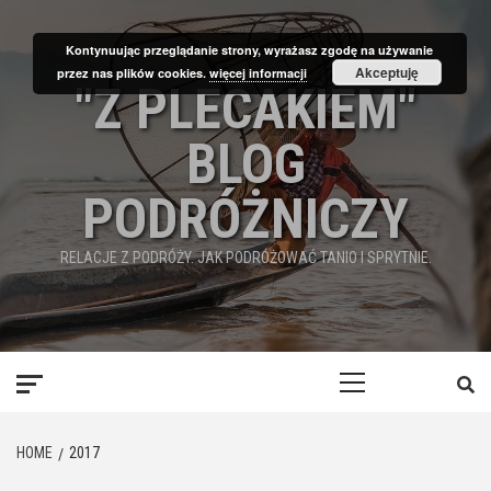
Skip
to
Kontynuując przeglądanie strony, wyrażasz zgodę na używanie
content
Akceptuję
przez nas plików cookies.
więcej informacji
"Z PLECAKIEM"
BLOG
PODRÓŻNICZY
RELACJE Z PODRÓŻY. JAK PODRÓŻOWAĆ TANIO I SPRYTNIE.
Primary
Menu
HOME
2017