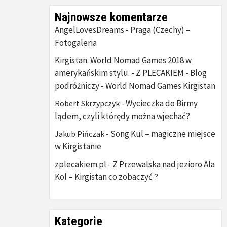
Najnowsze komentarze
AngelLovesDreams
Praga (Czechy) –
-
Fotogaleria
Kirgistan. World Nomad Games 2018 w
amerykańskim stylu. - Z PLECAKIEM - Blog
podróżniczy
World Nomad Games Kirgistan
-
Wycieczka do Birmy
Robert Skrzypczyk
-
lądem, czyli którędy można wjechać?
Song Kul – magiczne miejsce
Jakub Pińczak
-
w Kirgistanie
zplecakiem.pl
Z Przewalska nad jezioro Ala
-
Kol – Kirgistan co zobaczyć ?
Kategorie