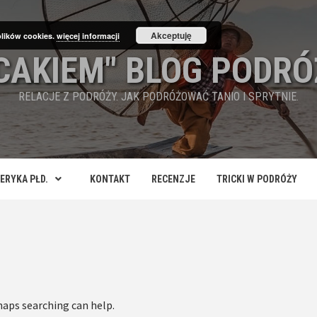
Akceptuję
plików cookies.
więcej informacji
ECAKIEM" BLOG PODRÓ
RELACJE Z PODRÓŻY. JAK PODRÓŻOWAĆ TANIO I SPRYTNIE.
ERYKA PŁD.
KONTAKT
RECENZJE
TRICKI W PODRÓŻY
haps searching can help.