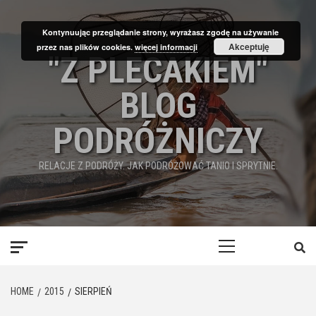
Skip
to
Kontynuując przeglądanie strony, wyrażasz zgodę na używanie
content
Akceptuję
przez nas plików cookies.
więcej informacji
"Z PLECAKIEM"
BLOG
PODRÓŻNICZY
RELACJE Z PODRÓŻY. JAK PODRÓŻOWAĆ TANIO I SPRYTNIE.
Primary
Menu
HOME
2015
SIERPIEŃ