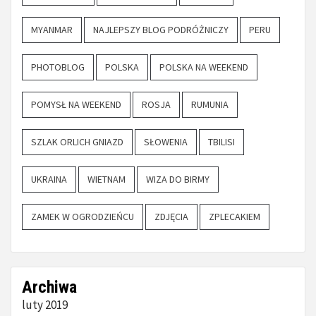
MYANMAR
NAJLEPSZY BLOG PODRÓŻNICZY
PERU
PHOTOBLOG
POLSKA
POLSKA NA WEEKEND
POMYSŁ NA WEEKEND
ROSJA
RUMUNIA
SZLAK ORLICH GNIAZD
SŁOWENIA
TBILISI
UKRAINA
WIETNAM
WIZA DO BIRMY
ZAMEK W OGRODZIEŃCU
ZDJĘCIA
ZPLECAKIEM
Archiwa
luty 2019