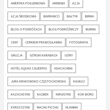
AMERYKA POŁUDNIOWA
ARMENIA
AZJA
AZJA ŚRODKOWA
BARRANCO
BAŁTYK
BIRMA
BLOG O PODRÓŻACH
BLOG PODRÓŻNICZY
BURMA
CENY
CERKIEW PRAWOSŁAWNA
FOTOGRAFIA
GRUZJA
GÓRSKI KARABACH
GÓRY
HOTEL AQUAS CALIENTAS
HUACACHINA
JURA KRAKOWSKO CZĘSTOCHOWSKA
KAUKAZ
KAZACHSTAN
KAZBEK
KIRGISTAN
KOK-BORU
KYRGYZSTAN
MACHU PICCHU
MJANMA