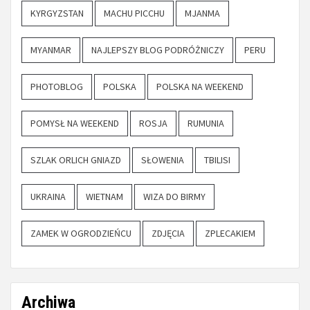
KYRGYZSTAN
MACHU PICCHU
MJANMA
MYANMAR
NAJLEPSZY BLOG PODRÓŻNICZY
PERU
PHOTOBLOG
POLSKA
POLSKA NA WEEKEND
POMYSŁ NA WEEKEND
ROSJA
RUMUNIA
SZLAK ORLICH GNIAZD
SŁOWENIA
TBILISI
UKRAINA
WIETNAM
WIZA DO BIRMY
ZAMEK W OGRODZIEŃCU
ZDJĘCIA
ZPLECAKIEM
Archiwa