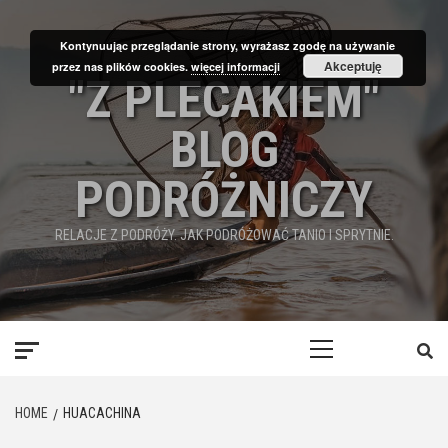
Skip
to
Kontynuując przeglądanie strony, wyrażasz zgodę na używanie
content
Akceptuję
przez nas plików cookies.
więcej informacji
"Z PLECAKIEM"
BLOG
PODRÓŻNICZY
RELACJE Z PODRÓŻY. JAK PODRÓŻOWAĆ TANIO I SPRYTNIE.
Primary
Menu
HOME
HUACACHINA