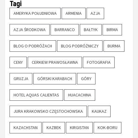
Tagi
AMERYKA POŁUDNIOWA
ARMENIA
AZJA
AZJA ŚRODKOWA
BARRANCO
BAŁTYK
BIRMA
BLOG O PODRÓŻACH
BLOG PODRÓŻNICZY
BURMA
CENY
CERKIEW PRAWOSŁAWNA
FOTOGRAFIA
GRUZJA
GÓRSKI KARABACH
GÓRY
HOTEL AQUAS CALIENTAS
HUACACHINA
JURA KRAKOWSKO CZĘSTOCHOWSKA
KAUKAZ
KAZACHSTAN
KAZBEK
KIRGISTAN
KOK-BORU