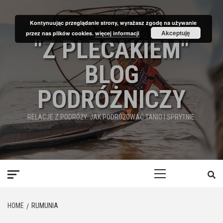
Skip
to
Kontynuując przeglądanie strony, wyrażasz zgodę na używanie
content
Akceptuję
przez nas plików cookies.
więcej informacji
"Z PLECAKIEM"
BLOG
PODRÓŻNICZY
RELACJE Z PODRÓŻY. JAK PODRÓŻOWAĆ TANIO I SPRYTNIE.
Primary
Menu
HOME
RUMUNIA