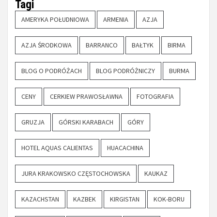
Tagi
AMERYKA POŁUDNIOWA
ARMENIA
AZJA
AZJA ŚRODKOWA
BARRANCO
BAŁTYK
BIRMA
BLOG O PODRÓŻACH
BLOG PODRÓŻNICZY
BURMA
CENY
CERKIEW PRAWOSŁAWNA
FOTOGRAFIA
GRUZJA
GÓRSKI KARABACH
GÓRY
HOTEL AQUAS CALIENTAS
HUACACHINA
JURA KRAKOWSKO CZĘSTOCHOWSKA
KAUKAZ
KAZACHSTAN
KAZBEK
KIRGISTAN
KOK-BORU