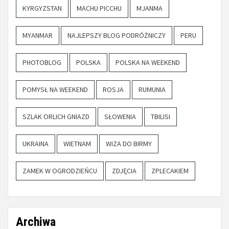
KYRGYZSTAN
MACHU PICCHU
MJANMA
MYANMAR
NAJLEPSZY BLOG PODRÓŻNICZY
PERU
PHOTOBLOG
POLSKA
POLSKA NA WEEKEND
POMYSŁ NA WEEKEND
ROSJA
RUMUNIA
SZLAK ORLICH GNIAZD
SŁOWENIA
TBILISI
UKRAINA
WIETNAM
WIZA DO BIRMY
ZAMEK W OGRODZIEŃCU
ZDJĘCIA
ZPLECAKIEM
Archiwa