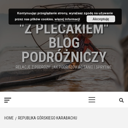
Skip
to
Kontynuując przeglądanie strony, wyrażasz zgodę na używanie
content
Akceptuję
przez nas plików cookies.
więcej informacji
"Z PLECAKIEM"
BLOG
PODRÓŻNICZY
RELACJE Z PODRÓŻY. JAK PODRÓŻOWAĆ TANIO I SPRYTNIE.
Primary
Menu
HOME
REPUBLIKA GÓRSKIEGO KARABACHU