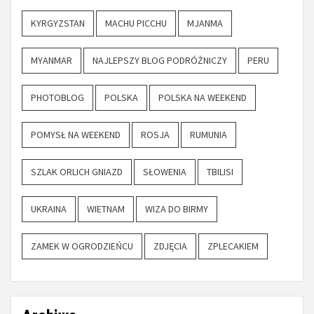
KYRGYZSTAN
MACHU PICCHU
MJANMA
MYANMAR
NAJLEPSZY BLOG PODRÓŻNICZY
PERU
PHOTOBLOG
POLSKA
POLSKA NA WEEKEND
POMYSŁ NA WEEKEND
ROSJA
RUMUNIA
SZLAK ORLICH GNIAZD
SŁOWENIA
TBILISI
UKRAINA
WIETNAM
WIZA DO BIRMY
ZAMEK W OGRODZIEŃCU
ZDJĘCIA
ZPLECAKIEM