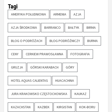
Tagi
AMERYKA POŁUDNIOWA
ARMENIA
AZJA
AZJA ŚRODKOWA
BARRANCO
BAŁTYK
BIRMA
BLOG O PODRÓŻACH
BLOG PODRÓŻNICZY
BURMA
CENY
CERKIEW PRAWOSŁAWNA
FOTOGRAFIA
GRUZJA
GÓRSKI KARABACH
GÓRY
HOTEL AQUAS CALIENTAS
HUACACHINA
JURA KRAKOWSKO CZĘSTOCHOWSKA
KAUKAZ
KAZACHSTAN
KAZBEK
KIRGISTAN
KOK-BORU