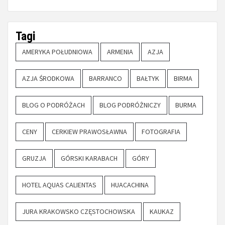
Tagi
AMERYKA POŁUDNIOWA
ARMENIA
AZJA
AZJA ŚRODKOWA
BARRANCO
BAŁTYK
BIRMA
BLOG O PODRÓŻACH
BLOG PODRÓŻNICZY
BURMA
CENY
CERKIEW PRAWOSŁAWNA
FOTOGRAFIA
GRUZJA
GÓRSKI KARABACH
GÓRY
HOTEL AQUAS CALIENTAS
HUACACHINA
JURA KRAKOWSKO CZĘSTOCHOWSKA
KAUKAZ