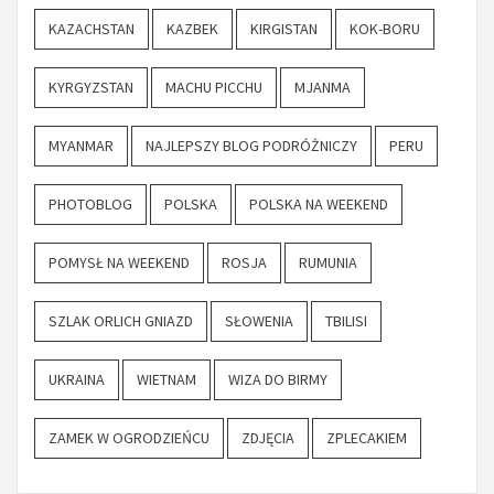
KAZACHSTAN
KAZBEK
KIRGISTAN
KOK-BORU
KYRGYZSTAN
MACHU PICCHU
MJANMA
MYANMAR
NAJLEPSZY BLOG PODRÓŻNICZY
PERU
PHOTOBLOG
POLSKA
POLSKA NA WEEKEND
POMYSŁ NA WEEKEND
ROSJA
RUMUNIA
SZLAK ORLICH GNIAZD
SŁOWENIA
TBILISI
UKRAINA
WIETNAM
WIZA DO BIRMY
ZAMEK W OGRODZIEŃCU
ZDJĘCIA
ZPLECAKIEM