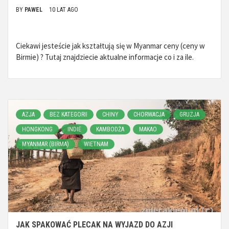
BY
PAWEL
10 LAT AGO
Ciekawi jesteście jak kształtują się w Myanmar ceny (ceny w
Birmie) ? Tutaj znajdziecie aktualne informacje co i za ile.
AZJA
BEZ KATEGORII
CHINY
CHORWACJA
GRUZJA
HONGKONG
INDIE
KAMBODŻA
MAKAO
MYANMAR (BIRMA)
WIETNAM
JAK SPAKOWAĆ PLECAK NA WYJAZD DO AZJI