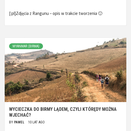
[:pl]Zdjęcia z Rangunu – opis w trakcie tworzenia 🙂
MYANMAR (BIRMA)
WYCIECZKA DO BIRMY LĄDEM, CZYLI KTÓRĘDY MOŻNA
WJECHAĆ?
BY
PAWEL
10 LAT AGO