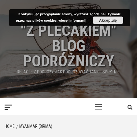
Skip
to
Kontynuując przeglądanie strony, wyrażasz zgodę na używanie
content
Akceptuję
przez nas plików cookies.
więcej informacji
"Z PLECAKIEM"
BLOG
PODRÓŻNICZY
RELACJE Z PODRÓŻY. JAK PODRÓŻOWAĆ TANIO I SPRYTNIE.
Primary
Menu
HOME
MYANMAR (BIRMA)