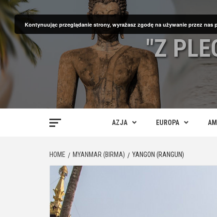
Skip
to
Kontynuując przeglądanie strony, wyrażasz zgodę na używanie przez nas 
content
"Z PL
AZJA
EUROPA
AM
HOME
MYANMAR (BIRMA)
YANGON (RANGUN)