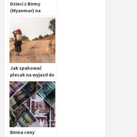
Dzieci z Birmy
(Myanmar) na
zdjęciach
Jak spakować
plecak na wyjazd do
Azji
Birma ceny