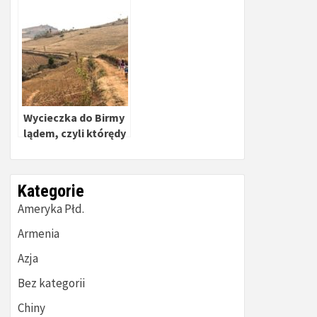
Wrażliwcy – proszę
nie czytać.
Wycieczka do Birmy
lądem, czyli którędy
można wjechać?
Kategorie
Ameryka Płd.
Armenia
Azja
Bez kategorii
Chiny