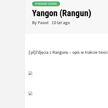
MYANMAR (BIRMA)
Yangon (Rangun)
By
Pawel
10 lat ago
[:pl]Zdjęcia z Rangunu – opis w trakcie twor