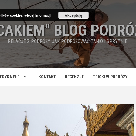
Akceptuję
plików cookies.
więcej informacji
ECAKIEM" BLOG PODRÓ
RELACJE Z PODRÓŻY. JAK PODRÓŻOWAĆ TANIO I SPRYTNIE.
ERYKA PŁD.
KONTAKT
RECENZJE
TRICKI W PODRÓŻY