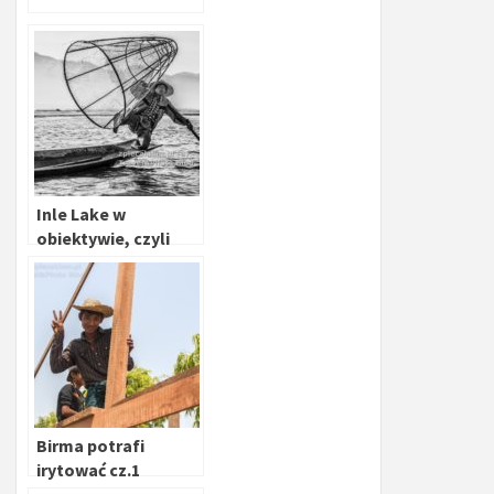
Inle Lake w
obiektywie, czyli
zdjęcia z Birmy cz.2
Birma potrafi
irytować cz.1