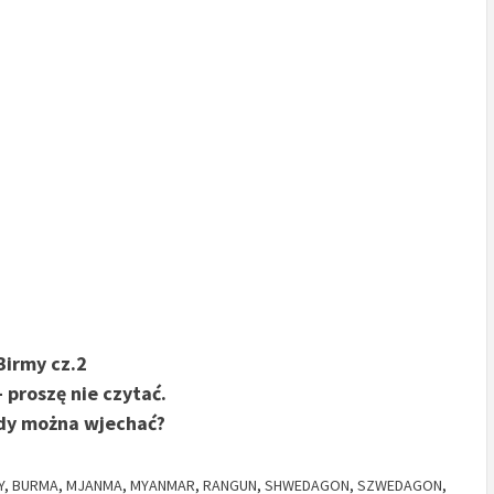
 Birmy cz.2
 proszę nie czytać.
ędy można wjechać?
Y
,
BURMA
,
MJANMA
,
MYANMAR
,
RANGUN
,
SHWEDAGON
,
SZWEDAGON
,