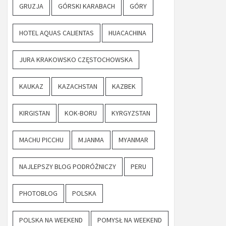
GRUZJA
GÓRSKI KARABACH
GÓRY
HOTEL AQUAS CALIENTAS
HUACACHINA
JURA KRAKOWSKO CZĘSTOCHOWSKA
KAUKAZ
KAZACHSTAN
KAZBEK
KIRGISTAN
KOK-BORU
KYRGYZSTAN
MACHU PICCHU
MJANMA
MYANMAR
NAJLEPSZY BLOG PODRÓŻNICZY
PERU
PHOTOBLOG
POLSKA
POLSKA NA WEEKEND
POMYSŁ NA WEEKEND