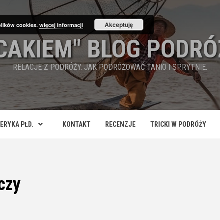
Akceptuję
plików cookies.
więcej informacji
ECAKIEM" BLOG PODRÓ
RELACJE Z PODRÓŻY. JAK PODRÓŻOWAĆ TANIO I SPRYTNIE.
ERYKA PŁD.
KONTAKT
RECENZJE
TRICKI W PODRÓŻY
czy