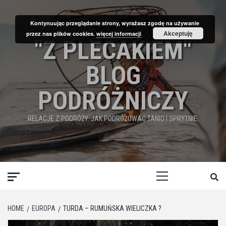
Skip
to
Kontynuując przeglądanie strony, wyrażasz zgodę na używanie
content
Akceptuję
przez nas plików cookies.
więcej informacji
"Z PLECAKIEM"
BLOG
PODRÓŻNICZY
RELACJE Z PODRÓŻY. JAK PODRÓŻOWAĆ TANIO I SPRYTNIE.
Primary
Menu
HOME
EUROPA
TURDA – RUMUŃSKA WIELICZKA ?