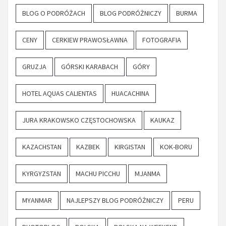
BLOG O PODRÓŻACH
BLOG PODRÓŻNICZY
BURMA
CENY
CERKIEW PRAWOSŁAWNA
FOTOGRAFIA
GRUZJA
GÓRSKI KARABACH
GÓRY
HOTEL AQUAS CALIENTAS
HUACACHINA
JURA KRAKOWSKO CZĘSTOCHOWSKA
KAUKAZ
KAZACHSTAN
KAZBEK
KIRGISTAN
KOK-BORU
KYRGYZSTAN
MACHU PICCHU
MJANMA
MYANMAR
NAJLEPSZY BLOG PODRÓŻNICZY
PERU