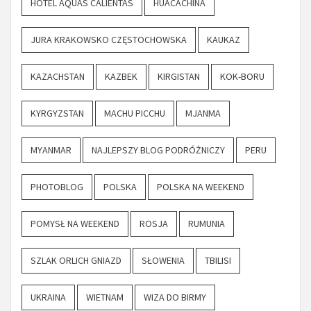
HOTEL AQUAS CALIENTAS
HUACACHINA
JURA KRAKOWSKO CZĘSTOCHOWSKA
KAUKAZ
KAZACHSTAN
KAZBEK
KIRGISTAN
KOK-BORU
KYRGYZSTAN
MACHU PICCHU
MJANMA
MYANMAR
NAJLEPSZY BLOG PODRÓŻNICZY
PERU
PHOTOBLOG
POLSKA
POLSKA NA WEEKEND
POMYSŁ NA WEEKEND
ROSJA
RUMUNIA
SZLAK ORLICH GNIAZD
SŁOWENIA
TBILISI
UKRAINA
WIETNAM
WIZA DO BIRMY