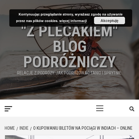
Skip
to
Kontynuując przeglądanie strony, wyrażasz zgodę na używanie
content
Akceptuję
przez nas plików cookies.
więcej informacji
"Z PLECAKIEM"
BLOG
PODRÓŻNICZY
RELACJE Z PODRÓŻY. JAK PODRÓŻOWAĆ TANIO I SPRYTNIE.
Primary
Menu
HOME
INDIE
O KUPOWANIU BILETÓW NA POCIĄGI W INDIACH – ONLINE