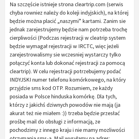
Na szczęście istnieje strona cleartrip.com (serwis
chyba rowniez należy do koleji indyjskich), na której
będzie można placić „naszymi” kartami. Zanim sie
jednak zarejestrujemy będzie nam potrzeba trochę
cierpliwości (Podczas rejestracji w cleatrip system
będzie wymagał rejestracji w IRCTC, więc jeżeli
zarejestrowalismy sie wczesniej wystarczy tylko
połączyć konta lub dokonać rejestracji za pomocą
cleartrip). W celu rejestracji potrzebujemy podać
INDYJSKI numer telefonu komórkowego, na który
przyjdzie sms kod OTP. Rozumiem, ze każdy
posiada w Polsce hinduska komórkę. Dla tych,
którzy z jakichś dziwnych powodów nie mają (ja
akurat też nie miałem :)) trzeba będzie przesłać
prośbę mail do obsługi z informacją, ze
pochodzimy z innego kraju i nie mamy mozliwości
otrzymania sms-a. Mail wysyłamy na adres: