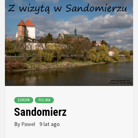
EUROPA
POLSKA
Sandomierz
By
Pawel
9 lat ago