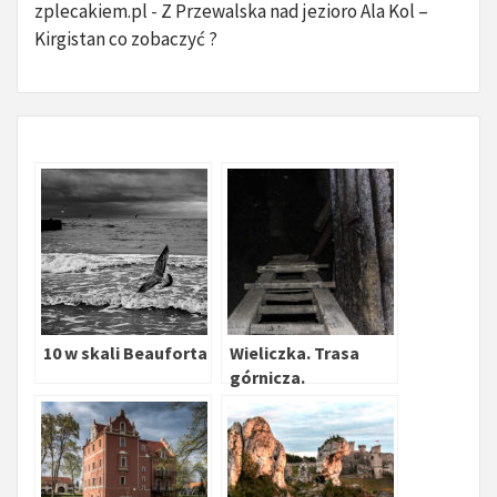
zplecakiem.pl
Z Przewalska nad jezioro Ala Kol –
-
Kirgistan co zobaczyć ?
10 w skali Beauforta
Wieliczka. Trasa
górnicza.