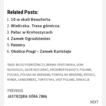
Related Posts:
10 w skali Beauforta
Wieliczka. Trasa górnicza.
Pałac w Krotoszycach
Zamek Ogrodzieniec
Palmiry
Okolice Pragi – Zamek Karlstejn
TAGS:
BLOG PODRÓŻNICZY
,
BRAMA OPATOWSKA
,
DOM
DŁUGOSZA
,
GDZIE NOCOWAĆ
,
KRZEMIEŃ PASIASTY
,
POLAND
,
POLSKA
,
POLSKA NA WEEKEND
,
POMYSŁ NA WEEKEND
,
RATUSZ
,
RYNEK
,
SANDOMIERZ
,
TURYSTYKA
,
VISIT POLAND
,
WAKACJE
Continue
PREVIOUS
JASTRZĘBIA GÓRA ZIMĄ
Reading
NEXT