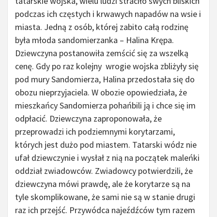
tatarskie wojska, wielu ludzi straciło swych bliskich
podczas ich częstych i krwawych napadów na wsie i
miasta. Jedną z osób, której zabito całą rodzinę
była młoda sandomierzanka – Halina Krępa.
Dziewczyna postanowiła zemścić się za wszelką
cenę. Gdy po raz kolejny wrogie wojska zbliżyły się
pod mury Sandomierza, Halina przedostała się do
obozu nieprzyjaciela. W obozie opowiedziała, że
mieszkańcy Sandomierza pohańbili ją i chce się im
odpłacić. Dziewczyna zaproponowała, że
przeprowadzi ich podziemnymi korytarzami,
których jest dużo pod miastem. Tatarski wódz nie
ufał dziewczynie i wysłał z nią na początek maleńki
oddział zwiadowców. Zwiadowcy potwierdzili, że
dziewczyna mówi prawdę, ale że korytarze są na
tyle skomplikowane, że sami nie są w stanie drugi
raz ich przejść. Przywódca najeźdźców tym razem