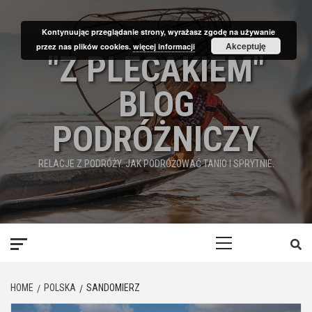
Skip
to
Kontynuując przeglądanie strony, wyrażasz zgodę na używanie
content
Akceptuję
przez nas plików cookies.
więcej informacji
"Z PLECAKIEM"
BLOG
PODRÓŻNICZY
RELACJE Z PODRÓŻY. JAK PODRÓŻOWAĆ TANIO I SPRYTNIE.
Primary
Menu
HOME
POLSKA
SANDOMIERZ