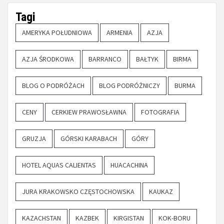
Tagi
AMERYKA POŁUDNIOWA
ARMENIA
AZJA
AZJA ŚRODKOWA
BARRANCO
BAŁTYK
BIRMA
BLOG O PODRÓŻACH
BLOG PODRÓŻNICZY
BURMA
CENY
CERKIEW PRAWOSŁAWNA
FOTOGRAFIA
GRUZJA
GÓRSKI KARABACH
GÓRY
HOTEL AQUAS CALIENTAS
HUACACHINA
JURA KRAKOWSKO CZĘSTOCHOWSKA
KAUKAZ
KAZACHSTAN
KAZBEK
KIRGISTAN
KOK-BORU