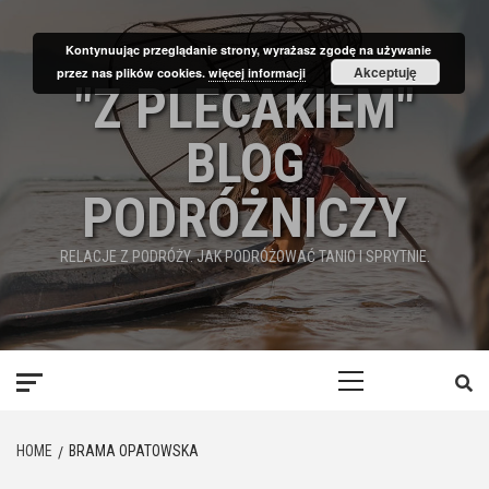
Skip
to
Kontynuując przeglądanie strony, wyrażasz zgodę na używanie
content
Akceptuję
przez nas plików cookies.
więcej informacji
"Z PLECAKIEM"
BLOG
PODRÓŻNICZY
RELACJE Z PODRÓŻY. JAK PODRÓŻOWAĆ TANIO I SPRYTNIE.
Primary
Menu
HOME
BRAMA OPATOWSKA