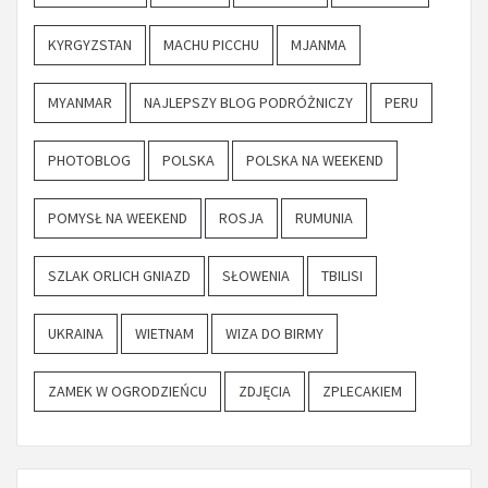
KYRGYZSTAN
MACHU PICCHU
MJANMA
MYANMAR
NAJLEPSZY BLOG PODRÓŻNICZY
PERU
PHOTOBLOG
POLSKA
POLSKA NA WEEKEND
POMYSŁ NA WEEKEND
ROSJA
RUMUNIA
SZLAK ORLICH GNIAZD
SŁOWENIA
TBILISI
UKRAINA
WIETNAM
WIZA DO BIRMY
ZAMEK W OGRODZIEŃCU
ZDJĘCIA
ZPLECAKIEM