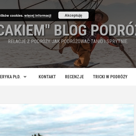
Akceptuję
plików cookies.
więcej informacji
ECAKIEM" BLOG PODRÓ
RELACJE Z PODRÓŻY. JAK PODRÓŻOWAĆ TANIO I SPRYTNIE.
ERYKA PŁD.
KONTAKT
RECENZJE
TRICKI W PODRÓŻY