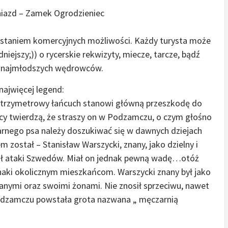
Gniazd – Zamek Ogrodzieniec
zystaniem komercyjnych możliwości. Każdy turysta może
iejszy;)) o rycerskie rekwizyty, miecze, tarcze, bądź
ko najmłodszych wędrowców.
najwięcej legend:
o trzymetrowy łańcuch stanowi główną przeszkodę do
cy twierdzą, że straszy on w Podzamczu, o czym głośno
zarnego psa należy doszukiwać się w dawnych dziejach
został – Stanisław Warszycki, znany, jako dzielny i
rał ataki Szwedów. Miał on jednak pewną wadę…otóż
 znaki okolicznym mieszkańcom. Warszycki znany był jako
danymi oraz swoimi żonami. Nie znosił sprzeciwu, nawet
Podzamczu powstała grota nazwana „ męczarnią