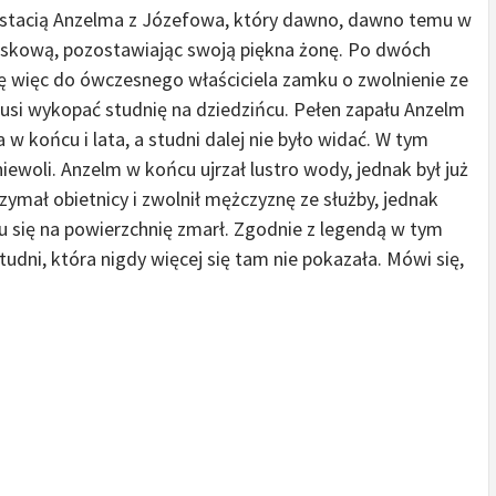
stacią Anzelma z Józefowa, który dawno, dawno temu w
skową, pozostawiając swoją piękna żonę. Po dwóch
ię więc do ówczesnego właściciela zamku o zwolnienie ze
usi wykopać studnię na dziedzińcu. Pełen zapału Anzelm
 a w końcu i lata, a studni dalej nie było widać. W tym
ewoli. Anzelm w końcu ujrzał lustro wody, jednak był już
ymał obietnicy i zwolnił mężczyznę ze służby, jednak
 się na powierzchnię zmarł. Zgodnie z legendą w tym
ni, która nigdy więcej się tam nie pokazała. Mówi się,