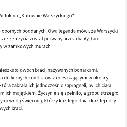
Widok na „Katownie Warszyckiego”
e opornych poddanych. Owa legenda mówi, że Warszycki
eszcze za życia został porwany przez diabły, tam
szy w zamkowych murach.
eszkało dwóch braci, nazywanych bonarkami.
 do licznych konfliktów z mieszkającymi w okolicy
tóra zabrała ich jednocześnie zapragnęli, by ich ciała
ich majątkiem. Życzynie się spełniło, a grobu strzegło
nymi wodą święconą, którzy każdego dnia i każdej nocy
wych braci.