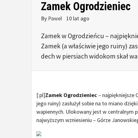
Zamek Ogrodzieniec
By
Pawel
10 lat ago
Zamek w Ogrodzieńcu – najpięknie
Zamek (a właściwie jego ruiny) zas
dech w piersiach widokom skał w
[:pl]
Zamek Ogrodzieniec
– najpiękniejsze 
jego ruiny) zasłużył sobie na to miano dzię
wapiennych. Ulokowany jest w centralnym p
najwyższym wzniesieniu – Górze Janowskie