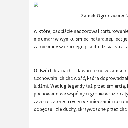
Zamek Ogrodzieniec 
w której osobiście nadzorował torturowani
nie umarł w wyniku śmieci naturalnej, lecz j
zamieniony w czarnego psa do dzisiaj stra
O dwóch braciach
– dawno temu w zamku mi
Cechowała ich chciwość, która doprowadzała
ludźmi. Według legendy tuż przed śmiercią, k
pochowano we wspólnym grobie wraz z całym 
zawsze czterech rycerzy z mieczami zroszo
odpędzali złe duchy, skrzywdzone przez chci