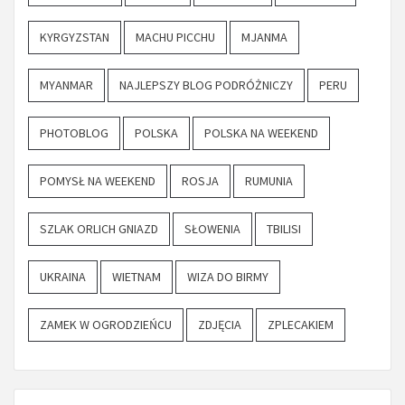
KYRGYZSTAN
MACHU PICCHU
MJANMA
MYANMAR
NAJLEPSZY BLOG PODRÓŻNICZY
PERU
PHOTOBLOG
POLSKA
POLSKA NA WEEKEND
POMYSŁ NA WEEKEND
ROSJA
RUMUNIA
SZLAK ORLICH GNIAZD
SŁOWENIA
TBILISI
UKRAINA
WIETNAM
WIZA DO BIRMY
ZAMEK W OGRODZIEŃCU
ZDJĘCIA
ZPLECAKIEM