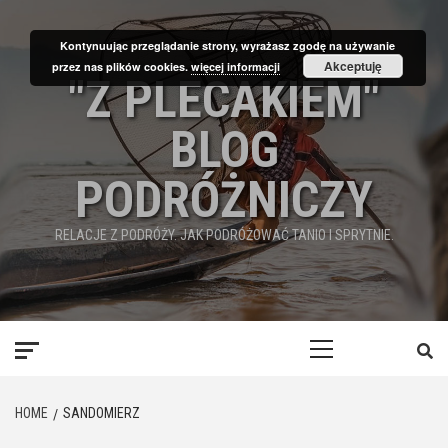
Skip
to
Kontynuując przeglądanie strony, wyrażasz zgodę na używanie
content
Akceptuję
przez nas plików cookies.
więcej informacji
"Z PLECAKIEM"
BLOG
PODRÓŻNICZY
RELACJE Z PODRÓŻY. JAK PODRÓŻOWAĆ TANIO I SPRYTNIE.
Primary
Menu
HOME
SANDOMIERZ