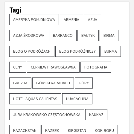
Tagi
AMERYKA POŁUDNIOWA
ARMENIA
AZJA
AZJA ŚRODKOWA
BARRANCO
BAŁTYK
BIRMA
BLOG O PODRÓŻACH
BLOG PODRÓŻNICZY
BURMA
CENY
CERKIEW PRAWOSŁAWNA
FOTOGRAFIA
GRUZJA
GÓRSKI KARABACH
GÓRY
HOTEL AQUAS CALIENTAS
HUACACHINA
JURA KRAKOWSKO CZĘSTOCHOWSKA
KAUKAZ
KAZACHSTAN
KAZBEK
KIRGISTAN
KOK-BORU