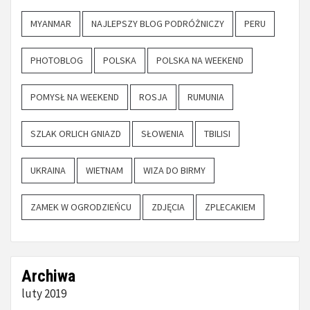
MYANMAR
NAJLEPSZY BLOG PODRÓŻNICZY
PERU
PHOTOBLOG
POLSKA
POLSKA NA WEEKEND
POMYSŁ NA WEEKEND
ROSJA
RUMUNIA
SZLAK ORLICH GNIAZD
SŁOWENIA
TBILISI
UKRAINA
WIETNAM
WIZA DO BIRMY
ZAMEK W OGRODZIEŃCU
ZDJĘCIA
ZPLECAKIEM
Archiwa
luty 2019