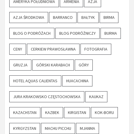
AMERYKA POŁUDNIOWA
ARMENIA
AZJA
AZJA ŚRODKOWA
BARRANCO
BAŁTYK
BIRMA
BLOG O PODRÓŻACH
BLOG PODRÓŻNICZY
BURMA
CENY
CERKIEW PRAWOSŁAWNA
FOTOGRAFIA
GRUZJA
GÓRSKI KARABACH
GÓRY
HOTEL AQUAS CALIENTAS
HUACACHINA
JURA KRAKOWSKO CZĘSTOCHOWSKA
KAUKAZ
KAZACHSTAN
KAZBEK
KIRGISTAN
KOK-BORU
KYRGYZSTAN
MACHU PICCHU
MJANMA