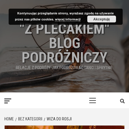
Skip
to
Kontynuując przeglądanie strony, wyrażasz zgodę na używanie
content
Akceptuję
przez nas plików cookies.
więcej informacji
"Z PLECAKIEM"
BLOG
PODRÓŻNICZY
RELACJE Z PODRÓŻY. JAK PODRÓŻOWAĆ TANIO I SPRYTNIE.
Primary
Menu
HOME
BEZ KATEGORII
WIZA DO ROSJI