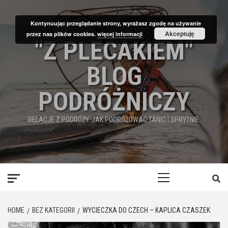
Skip
to
Kontynuując przeglądanie strony, wyrażasz zgodę na używanie
content
Akceptuję
przez nas plików cookies.
więcej informacji
"Z PLECAKIEM"
BLOG
PODRÓŻNICZY
RELACJE Z PODRÓŻY. JAK PODRÓŻOWAĆ TANIO I SPRYTNIE.
Primary
Menu
HOME
BEZ KATEGORII
WYCIECZKA DO CZECH – KAPLICA CZASZEK