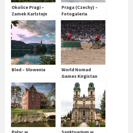
Okolice Pragi –
Praga (Czechy) –
Zamek Karlstejn
Fotogaleria
Bled – Słowenia
World Nomad
Games Kirgistan
Pałac w
Sanktuarium w