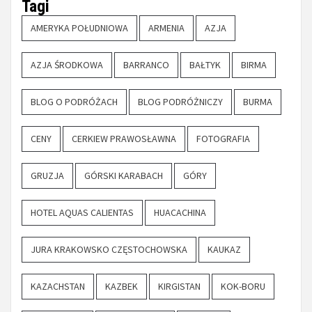
Tagi
AMERYKA POŁUDNIOWA
ARMENIA
AZJA
AZJA ŚRODKOWA
BARRANCO
BAŁTYK
BIRMA
BLOG O PODRÓŻACH
BLOG PODRÓŻNICZY
BURMA
CENY
CERKIEW PRAWOSŁAWNA
FOTOGRAFIA
GRUZJA
GÓRSKI KARABACH
GÓRY
HOTEL AQUAS CALIENTAS
HUACACHINA
JURA KRAKOWSKO CZĘSTOCHOWSKA
KAUKAZ
KAZACHSTAN
KAZBEK
KIRGISTAN
KOK-BORU