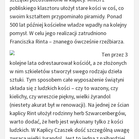
pobliskiego klasztoru ułożył stare kości w coś, co
swoim kształtem przypominało piramidy. Ponad
500 lat później kościelne władze wpadły na kolejny
pomysł. W celu jego realizacji zatrudniono
Franciszka Rinta – znanego ówcześnie rzeźbiarza.
Ten przez 3
kolejne lata odrestaurował kościół, a ze złożonych
w nim szkieletów stworzył swego rodzaju dzieła
sztuki. Tym sposobem całe wyposażenie świątyni
składa się z ludzkich kości – czy to wazony, czy
kielichy, czy wreszcie piękny, wielki żyrandol
(niestety akurat był w renowacji). Na jednej ze ścian
kaplicy Rint ułożył rodzinny herb Szwarcenbergów,
warto dodać, że herb jest wykonany tylko z kości
ludzkich. W Kaplicy Czaszek dość szczególną uwagę
zwraca wielki żyrandol. Jest to jedna z najbardziej