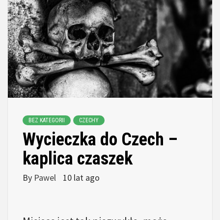
BEZ KATEGORII
CZECHY
Wycieczka do Czech –
kaplica czaszek
By
Pawel
10 lat ago