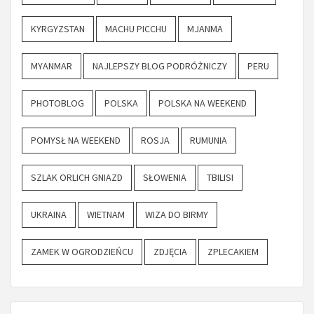
KYRGYZSTAN
MACHU PICCHU
MJANMA
MYANMAR
NAJLEPSZY BLOG PODRÓŻNICZY
PERU
PHOTOBLOG
POLSKA
POLSKA NA WEEKEND
POMYSŁ NA WEEKEND
ROSJA
RUMUNIA
SZLAK ORLICH GNIAZD
SŁOWENIA
TBILISI
UKRAINA
WIETNAM
WIZA DO BIRMY
ZAMEK W OGRODZIEŃCU
ZDJĘCIA
ZPLECAKIEM