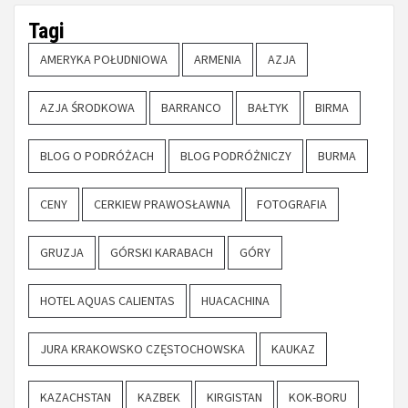
Tagi
AMERYKA POŁUDNIOWA
ARMENIA
AZJA
AZJA ŚRODKOWA
BARRANCO
BAŁTYK
BIRMA
BLOG O PODRÓŻACH
BLOG PODRÓŻNICZY
BURMA
CENY
CERKIEW PRAWOSŁAWNA
FOTOGRAFIA
GRUZJA
GÓRSKI KARABACH
GÓRY
HOTEL AQUAS CALIENTAS
HUACACHINA
JURA KRAKOWSKO CZĘSTOCHOWSKA
KAUKAZ
KAZACHSTAN
KAZBEK
KIRGISTAN
KOK-BORU