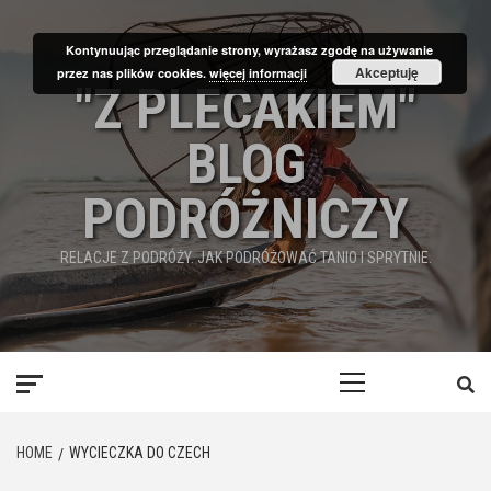
Skip
to
Kontynuując przeglądanie strony, wyrażasz zgodę na używanie
content
Akceptuję
przez nas plików cookies.
więcej informacji
"Z PLECAKIEM"
BLOG
PODRÓŻNICZY
RELACJE Z PODRÓŻY. JAK PODRÓŻOWAĆ TANIO I SPRYTNIE.
Primary
Menu
HOME
WYCIECZKA DO CZECH