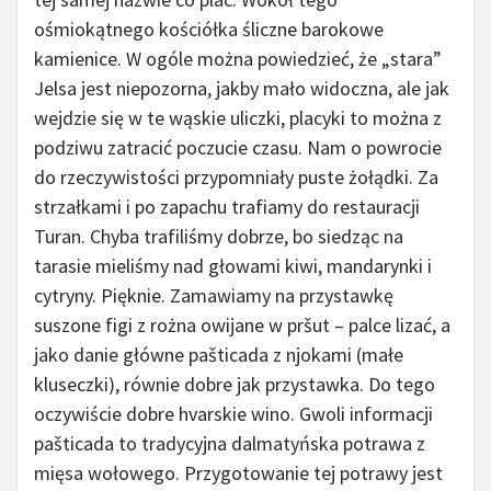
ośmiokątnego kościółka śliczne barokowe
kamienice. W ogóle można powiedzieć, że „stara”
Jelsa jest niepozorna, jakby mało widoczna, ale jak
wejdzie się w te wąskie uliczki, placyki to można z
podziwu zatracić poczucie czasu. Nam o powrocie
do rzeczywistości przypomniały puste żołądki. Za
strzałkami i po zapachu trafiamy do restauracji
Turan. Chyba trafiliśmy dobrze, bo siedząc na
tarasie mieliśmy nad głowami kiwi, mandarynki i
cytryny. Pięknie. Zamawiamy na przystawkę
suszone figi z rożna owijane w pršut – palce lizać, a
jako danie główne pašticada z njokami (małe
kluseczki), równie dobre jak przystawka. Do tego
oczywiście dobre hvarskie wino. Gwoli informacji
pašticada to tradycyjna dalmatyńska potrawa z
mięsa wołowego. Przygotowanie tej potrawy jest