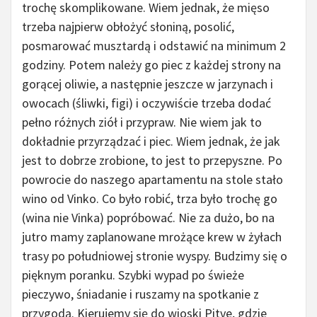
trochę skomplikowane. Wiem jednak, że mięso
trzeba najpierw obłożyć słoniną, posolić,
posmarować musztardą i odstawić na minimum 2
godziny. Potem należy go piec z każdej strony na
gorącej oliwie, a następnie jeszcze w jarzynach i
owocach (śliwki, figi) i oczywiście trzeba dodać
pełno różnych ziół i przypraw. Nie wiem jak to
dokładnie przyrządzać i piec. Wiem jednak, że jak
jest to dobrze zrobione, to jest to przepyszne. Po
powrocie do naszego apartamentu na stole stało
wino od Vinko. Co było robić, trza było trochę go
(wina nie Vinka) popróbować. Nie za dużo, bo na
jutro mamy zaplanowane mrożące krew w żyłach
trasy po południowej stronie wyspy. Budzimy się o
pięknym poranku. Szybki wypad po świeże
pieczywo, śniadanie i ruszamy na spotkanie z
przygodą. Kierujemy się do wioski Pitve, gdzie