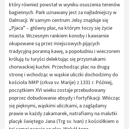
który również powstał w wyniku osuszenia terenów
bagiennych. Park uznawany jest za najładniejszy w
Dalmacji. W samym centrum Jelsy znajduje się
„Pjaca” – główny plac, na którym toczy się życie
miasta. Wczesnym rankiem konoby i kawiarnie
okupowane są przez miejscowych pijących
tradycyjną poranną kawę, a popołudniu i wieczorem
królują tu turyści delektując się przysmakami
chorwackiej kuchni. Przechodząc plac na drugą
stronę i wchodząc w wąskie uliczki dochodzimy do
kościoła NMP (crkva sv. Marije) z 1331 r. Później,
początkiem XVI wieku zostaje przebudowany
poprzez dobudowanie absydy i fortyfikacji. Włócząc
się pięknymi, wąskimi uliczkami, a zaglądamy
prawie w każdy zakamarek, natrafiamy na malutki
placyk świętego Jana (Trg sv. Ivan) z kościółkiem o
tej samej nazwie co plac. Wokół tego