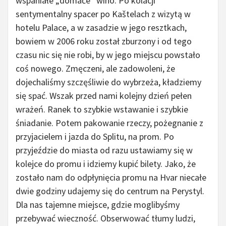
wspaniałe „domače” wino. Po kolacji
sentymentalny spacer po Kaštelach z wizytą w
hotelu Palace, a w zasadzie w jego resztkach,
bowiem w 2006 roku został zburzony i od tego
czasu nic się nie robi, by w jego miejscu powstało
coś nowego. Zmęczeni, ale zadowoleni, że
dojechaliśmy szczęśliwie do wybrzeża, kładziemy
się spać. Wszak przed nami kolejny dzień pełen
wrażeń. Ranek to szybkie wstawanie i szybkie
śniadanie. Potem pakowanie rzeczy, pożegnanie z
przyjacielem i jazda do Splitu, na prom. Po
przyjeździe do miasta od razu ustawiamy się w
kolejce do promu i idziemy kupić bilety. Jako, że
zostało nam do odpłynięcia promu na Hvar niecałe
dwie godziny udajemy się do centrum na Perystyl.
Dla nas tajemne miejsce, gdzie moglibyśmy
przebywać wieczność. Obserwować tłumy ludzi,