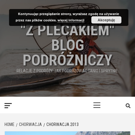
Skip
to
Kontynuując przeglądanie strony, wyrażasz zgodę na używanie
content
Akceptuję
przez nas plików cookies.
więcej informacji
"Z PLECAKIEM"
BLOG
PODRÓŻNICZY
RELACJE Z PODRÓŻY. JAK PODRÓŻOWAĆ TANIO I SPRYTNIE.
Primary
Menu
HOME
CHORWACJA
CHORWACJA 2013