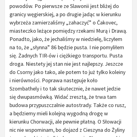
powodów. Po pierwsze ze Slawonii jest bliżej do
granicy węgierskiej, a po drugie jadąc w kierunku
wybrzeża zamierzaliśmy „zahaczyć” o Čakovec,
miasteczko leżące pomiędzy rzekami Murą i Drawą.
Ponadto, jako, że jechaliśmy w niedzielę, liczyłem
na to, że „słynna” 86 będzie pusta. I nie pomyliłem
się. Żadnych TIR-ów i ciężkiego transportu. Pusta
droga. Niestety jej stan nie jest najlepszy. Jeszcze
do Csorny jako tako, ale potem to już tylko koleiny
i nierówności. Poprawa następuje koło
Szombathely i to tak skutecznie, że nawet jedzie
się dwupasmówką. Widać zresztą, że trwa tam
budowa przypuszczalnie autostrady. Także co rusz,
a będziemy mieli kolejną wygodną drogę w
kierunku Chorwacji, ale pewnie płatną. O Słowacji
nic nie wspominam, bo dojazd z Cieszyna do Żyliny