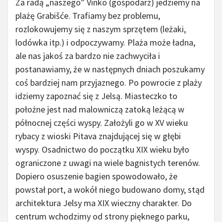
Za radą „naszego” Vinko (gospodarz) jedziemy na
plażę Grabišće. Trafiamy bez problemu,
rozlokowujemy się z naszym sprzętem (leżaki,
lodówka itp.) i odpoczywamy. Plaża może ładna,
ale nas jakoś za bardzo nie zachwyciła i
postanawiamy, że w następnych dniach poszukamy
coś bardziej nam przyjaznego. Po powrocie z plaży
idziemy zapoznać się z Jelsą. Miasteczko to
położne jest nad malowniczą zatoką leżącą w
północnej części wyspy. Założyli go w XV wieku
rybacy z wioski Pitava znajdującej się w głębi
wyspy. Osadnictwo do początku XIX wieku było
ograniczone z uwagi na wiele bagnistych terenów.
Dopiero osuszenie bagien spowodowało, że
powstał port, a wokół niego budowano domy, stąd
architektura Jelsy ma XIX wieczny charakter. Do
centrum wchodzimy od strony pięknego parku,