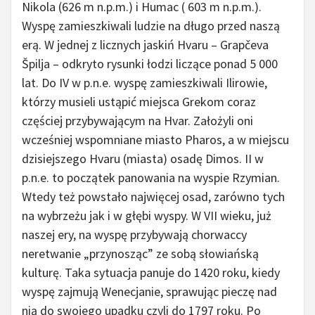
Nikola (626 m n.p.m.) i Humac ( 603 m n.p.m.).
Wyspę zamieszkiwali ludzie na długo przed naszą
erą. W jednej z licznych jaskiń Hvaru – Grapčeva
Špilja – odkryto rysunki łodzi liczące ponad 5 000
lat. Do IV w p.n.e. wyspę zamieszkiwali Ilirowie,
którzy musieli ustąpić miejsca Grekom coraz
częściej przybywającym na Hvar. Założyli oni
wcześniej wspomniane miasto Pharos, a w miejscu
dzisiejszego Hvaru (miasta) osadę Dimos. II w
p.n.e. to początek panowania na wyspie Rzymian.
Wtedy też powstało najwięcej osad, zarówno tych
na wybrzeżu jak i w głębi wyspy. W VII wieku, już
naszej ery, na wyspę przybywają chorwaccy
neretwanie „przynosząc” ze sobą słowiańską
kulturę. Taka sytuacja panuje do 1420 roku, kiedy
wyspę zajmują Wenecjanie, sprawując pieczę nad
nią do swojego upadku czyli do 1797 roku. Po