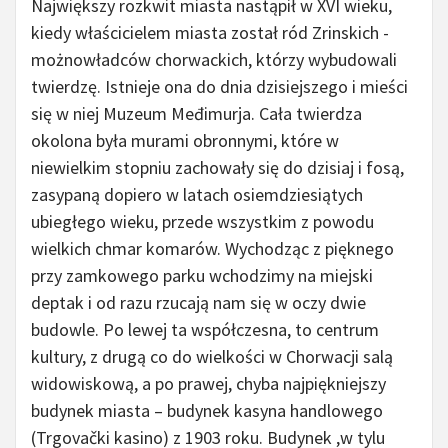
Największy rozkwit miasta nastąpił w XVI wieku,
kiedy właścicielem miasta został ród Zrinskich -
możnowładców chorwackich, którzy wybudowali
twierdzę. Istnieje ona do dnia dzisiejszego i mieści
się w niej Muzeum Međimurja. Cała twierdza
okolona była murami obronnymi, które w
niewielkim stopniu zachowały się do dzisiaj i fosą,
zasypaną dopiero w latach osiemdziesiątych
ubiegłego wieku, przede wszystkim z powodu
wielkich chmar komarów. Wychodząc z pięknego
przy zamkowego parku wchodzimy na miejski
deptak i od razu rzucają nam się w oczy dwie
budowle. Po lewej ta współczesna, to centrum
kultury, z drugą co do wielkości w Chorwacji salą
widowiskową, a po prawej, chyba najpiękniejszy
budynek miasta – budynek kasyna handlowego
(Trgovački kasino) z 1903 roku. Budynek ,w tylu