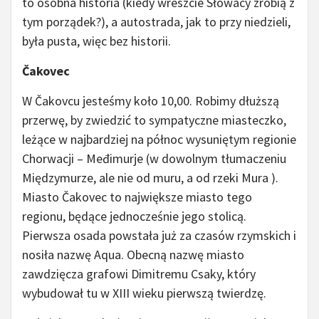
to osobna historia (kiedy wreszcie Słowacy zrobią z
tym porządek?), a autostrada, jak to przy niedzieli,
była pusta, więc bez historii.
Čakovec
W Čakovcu jesteśmy koło 10,00. Robimy dłuższą
przerwę, by zwiedzić to sympatyczne miasteczko,
leżące w najbardziej na północ wysuniętym regionie
Chorwacji – Međimurje (w dowolnym tłumaczeniu
Międzymurze, ale nie od muru, a od rzeki Mura ).
Miasto Čakovec to największe miasto tego
regionu, będące jednocześnie jego stolicą.
Pierwsza osada powstała już za czasów rzymskich i
nosiła nazwę Aqua. Obecną nazwę miasto
zawdzięcza grafowi Dimitremu Csaky, który
wybudował tu w XIII wieku pierwszą twierdzę.