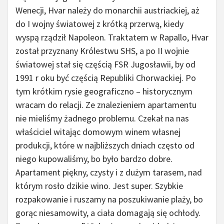
Wenecji, Hvar należy do monarchii austriackiej, aż
do I wojny światowej z krótką przerwą, kiedy
wyspą rządził Napoleon. Traktatem w Rapallo, Hvar
został przyznany Królestwu SHS, a po II wojnie
światowej stał się częścią FSR Jugosławii, by od
1991 r oku być częścią Republiki Chorwackiej. Po
tym krótkim rysie geograficzno – historycznym
wracam do relacji. Ze znalezieniem apartamentu
nie mieliśmy żadnego problemu. Czekał na nas
właściciel witając domowym winem własnej
produkcji, które w najbliższych dniach często od
niego kupowaliśmy, bo było bardzo dobre.
Apartament piękny, czysty i z dużym tarasem, nad
którym rosło dzikie wino. Jest super. Szybkie
rozpakowanie i ruszamy na poszukiwanie plaży, bo
gorąc niesamowity, a ciała domagają się ochłody.