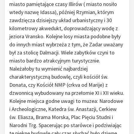
miasto pamiętające czasy Illirów ( miasto nosiło
wtedy nazwę Idassa), później Rzymian, którym
zawdzięcza dzisiejszy układ urbanistyczny i 30
kilometrowy akwedukt, doprowadzający wodę z
jeziora Vransko. Kolejne losy miasta podobne były
do innych miast wybrzeża z tym, że Zadar uważany
był za stolicę Dalmacji. Wiele zabytków czyni to
miasto bardzo atrakcyjnym turystycznie.
Należałoby tu wymienić najbardziej
charakterystyczną budowlę, czyli kościół św.
Donata, czy Kościół NMP (crkva od Marije) z
dzwonnicą wybudowany na przełomie XI i XII wieku.
Kolejne miejsca godne uwagi to muzea: Narodowe
i Archeologiczne, Katedra św. Anastazji, Cerkiew
św. Eliasza, Brama Morska, Plac Pięciu Studni i
Narodni Trg. Spacerując po starówce i podziwiając
te piękne budowle cały czas słychać było dziwne