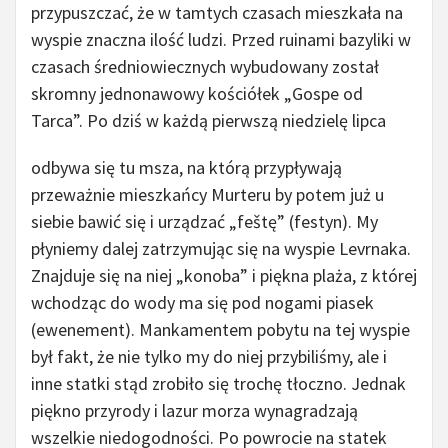
przypuszczać, że w tamtych czasach mieszkała na
wyspie znaczna ilość ludzi. Przed ruinami bazyliki w
czasach średniowiecznych wybudowany został
skromny jednonawowy kościółek „Gospe od
Tarca”.
Po dziś w każdą pierwszą niedzielę lipca
odbywa się tu msza, na którą przypływają
przeważnie mieszkańcy Murteru by potem już u
siebie bawić się i urządzać „feštę” (festyn). My
płyniemy dalej zatrzymując się na wyspie Levrnaka.
Znajduje się na niej „konoba” i piękna plaża, z której
wchodząc do wody ma się pod nogami piasek
(ewenement). Mankamentem pobytu na tej wyspie
był fakt, że nie tylko my do niej przybiliśmy, ale i
inne statki stąd zrobiło się trochę tłoczno. Jednak
piękno przyrody i lazur morza wynagradzają
wszelkie niedogodności. Po powrocie na statek