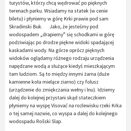
turystów, którzy chcą wędrować po pięknych
terenach parku. Wsiadamy na statek (w cenie
biletu) i płyniemy w górę Krki prawie pod sam
Skradinski Buk.
Jako, że jesteśmy pod
wodospadem „drapiemy” się schodkami w górę
podziwiając po drodze piękne widoki spadającej
kaskadami wody. Na górze oprócz pięknych
widoków oglądamy różnego rodzaju urządzenia
napędzane wodą a służące kiedyś mieszkającym
tam ludziom. Są to między innymi żarna (duże
kamienne koła mielące ziarno) czy folusz
(urządzenie do zmiękczania wełny i lnu). Idziemy
dalej do kolejnej przystani skąd stateczkiem
płyniemy na wyspę Visovać na rozlewisku rzeki Krka
o tej samej nazwie, co wyspa a dalej do kolejnego
wodospadu Rošski Slap.