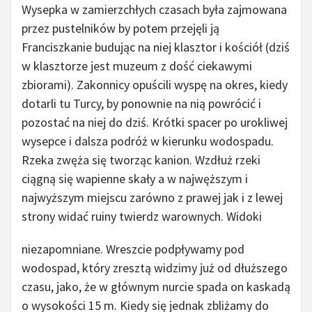
Wysepka w zamierzchłych czasach była zajmowana
przez pustelników by potem przejęli ją
Franciszkanie budując na niej klasztor i kościół (dziś
w klasztorze jest muzeum z dość ciekawymi
zbiorami). Zakonnicy opuścili wyspę na okres, kiedy
dotarli tu Turcy, by ponownie na nią powrócić i
pozostać na niej do dziś. Krótki spacer po urokliwej
wysepce i dalsza podróż w kierunku wodospadu.
Rzeka zwęża się tworząc kanion. Wzdłuż rzeki
ciągną się wapienne skały a w najwęższym i
najwyższym miejscu zarówno z prawej jak i z lewej
strony widać ruiny twierdz warownych.
Widoki
niezapomniane. Wreszcie podpływamy pod
wodospad, który zresztą widzimy już od dłuższego
czasu, jako, że w głównym nurcie spada on kaskadą
o wysokości 15 m. Kiedy się jednak zbliżamy do