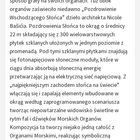
sposób grały na swoich organach. Tuż obok
organów zaświeciło niedawno „Pozdrowienie
Wschodzącego Słońca” dzieło architekta Nicole
Bašićia. Pozdrowienia Słońca to okrąg o średnicy
22 m składający się z 300 wielowarstwowych
płytek szklanych ułożonych w jednym poziomie z
promenadą. Pod tymi szklanymi płytkami znajdują
się fotonapięciowe słoneczne moduły, które w
ciągu dnia absorbują słoneczną energię
przetwarzając ją na elektryczną sieć napięciową. Z
„najpiękniejszym zachodem słońca na świecie”
włączają się i zapalają elementy wbudowane w
okrąg według zaprogramowanego scenariusza
tworząc niepowtarzalne widowisko świetlne w
rytm fal i dźwięków Morskich Organów.
Kompozycja ta tworzy niejako jedną całość z
Organami Morskimi, realizując symboliczną