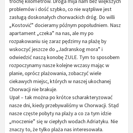
trochę kilometrów. Droga mija nam bez większych
problemów i dość szybko, co nie wątpliwe jest
zasługą doskonałych chorwackich dróg. Do willi
„Kostović” docieramy późnym popołudniem. Nasz
apartament „czeka” na nas, ale my po
rozpakowaniu się zaraz pędzimy na plażę by
wskoczyć jeszcze do „Jadranskog mora” i
odwiedzić naszą konobę ZULE. Tym to sposobem
rozpoczynamy nasze kolejne wczasy mając w
planie, oprócz plażowania, zobaczyć wiele
ciekawych miejsc, których w naszej ukochanej
Chorwacji nie brakuje.
Upał – tak można po krótce scharakteryzować
nasze dni, kiedy przebywaliśmy w Chorwacji. Stąd
nasze częste pobyty na plaży a co za tym idzie
„moczenie” się w ciepłych wodach Adriatyku. Nie
znaczy to, że tylko plaża nas interesowała.