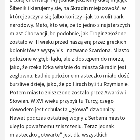
Šibenik i kierujemy się, na Skradin miejscowość, w
której zaczyna się (albo kończy –jak to woli) park
narodowy. Mało, kto wie, że to jedno z najstarszych
miast Chorwacji, bo podobnie, jak Trogir założone
zostało w III wieku przed naszą erą przez greckich
kolonistów z wyspy Vis i nazwane Scardona. Miasto
położone w głębi lądu, ale z dostępem do morza,
jako, że rzeka Krka właśnie do miasta Skradin jest
żeglowna. Ładnie położone miasteczko miało dość
burzliwe dzieje, jako, że po Ilirach byli tu Rzymianie.
Potem miasto zniszczone zostało przez Awarów i
Słowian. W XVI wieku przybyli tu Turcy, czego
dowodem jest cebulasta „głowa” dzwonnicy.
Nawet podczas ostatniej wojny z Serbami miasto
uległo poważnemu zniszczeniu. Teraz jednak
miasteczko „otwarte” jest dla wszystkich