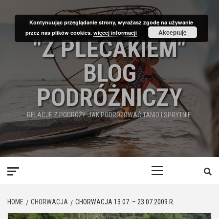
Skip
to
Kontynuując przeglądanie strony, wyrażasz zgodę na używanie
content
Akceptuję
przez nas plików cookies.
więcej informacji
"Z PLECAKIEM"
BLOG
PODRÓŻNICZY
RELACJE Z PODRÓŻY. JAK PODRÓŻOWAĆ TANIO I SPRYTNIE.
Primary
Menu
HOME
CHORWACJA
CHORWACJA 13.07. – 23.07.2009 R.