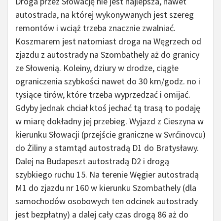
Droga przez Słowację nie jest najlepsza, nawet
autostrada, na której wykonywanych jest szereg
remontów i wciąż trzeba znacznie zwalniać.
Koszmarem jest natomiast droga na Węgrzech od
zjazdu z autostrady na Szombathely aż do granicy
ze Słowenią. Koleiny, dziury w drodze, ciągłe
ograniczenia szybkości nawet do 30 km/godz. no i
tysiące tirów, które trzeba wyprzedzać i omijać.
Gdyby jednak chciał ktoś jechać tą trasą to podaję
w miarę dokładny jej przebieg. Wyjazd z Cieszyna w
kierunku Słowacji (przejście graniczne w Svrćinovcu)
do Żiliny a stamtąd autostradą D1 do Bratysławy.
Dalej na Budapeszt autostradą D2 i drogą
szybkiego ruchu 15. Na terenie Węgier autostradą
M1 do zjazdu nr 160 w kierunku Szombathely (dla
samochodów osobowych ten odcinek autostrady
jest bezpłatny) a dalej cały czas drogą 86 aż do