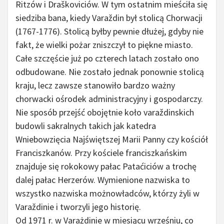
Ritzów i Draškoviciów. W tym ostatnim mieściła się
siedziba bana, kiedy Varaždin był stolicą Chorwacji
(1767-1776). Stolicą byłby pewnie dłużej, gdyby nie
fakt, że wielki pożar zniszczył to piękne miasto.
Całe szczęście już po czterech latach zostało ono
odbudowane. Nie zostało jednak ponownie stolicą
kraju, lecz zawsze stanowiło bardzo ważny
chorwacki ośrodek administracyjny i gospodarczy.
Nie sposób przejść obojętnie koło varaždinskich
budowli sakralnych takich jak katedra
Wniebowzięcia Najświętszej Marii Panny czy kościół
Franciszkanów. Przy kościele franciszkańskim
znajduje się rokokowy pałac Pataćiciów a trochę
dalej pałac Herzerów. Wymienione nazwiska to
wszystko nazwiska możnowładców, którzy żyli w
Varaždinie i tworzyli jego historię.
Od 1971 r. w Varażdinie w miesiącu wrześniu, co