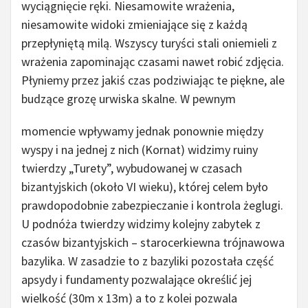
wyciągnięcie ręki. Niesamowite wrażenia,
niesamowite widoki zmieniające się z każdą
przepłyniętą milą. Wszyscy turyści stali oniemieli z
wrażenia zapominając czasami nawet robić zdjęcia.
Płyniemy przez jakiś czas podziwiając te piękne, ale
budzące grozę urwiska skalne.
W pewnym
momencie wpływamy jednak ponownie między
wyspy i na jednej z nich (Kornat) widzimy ruiny
twierdzy „Turety”, wybudowanej w czasach
bizantyjskich (około VI wieku), której celem było
prawdopodobnie zabezpieczanie i kontrola żeglugi.
U podnóża twierdzy widzimy kolejny zabytek z
czasów bizantyjskich – starocerkiewna trójnawowa
bazylika. W zasadzie to z bazyliki pozostała część
apsydy i fundamenty pozwalające określić jej
wielkość (30m x 13m) a to z kolei pozwala