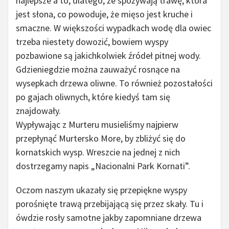
najlepsze a to, dlatego, że spożywają trawę, która
jest słona, co powoduje, że mięso jest kruche i
smaczne. W większości wypadkach wodę dla owiec
trzeba niestety dowozić, bowiem wyspy
pozbawione są jakichkolwiek źródeł pitnej wody.
Gdzieniegdzie można zauważyć rosnące na
wysepkach drzewa oliwne. To również pozostałości
po gajach oliwnych, które kiedyś tam się
znajdowały.
Wypływając z Murteru musieliśmy najpierw
przepłynąć Murtersko More, by zbliżyć się do
kornatskich wysp. Wreszcie na jednej z nich
dostrzegamy napis „Nacionalni Park Kornati”.
Oczom naszym ukazały się przepiękne wyspy
porośnięte trawą przebijającą się przez skały. Tu i
ówdzie rosły samotne jakby zapomniane drzewa