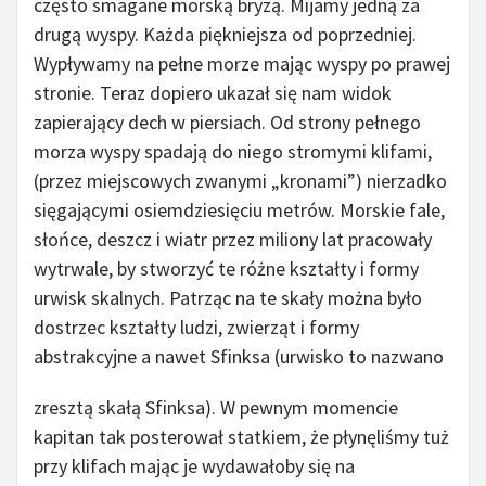
często smagane morską bryzą. Mijamy jedną za
drugą wyspy. Każda piękniejsza od poprzedniej.
Wypływamy na pełne morze mając wyspy po prawej
stronie. Teraz dopiero ukazał się nam widok
zapierający dech w piersiach. Od strony pełnego
morza wyspy spadają do niego stromymi klifami,
(przez miejscowych zwanymi „kronami”) nierzadko
sięgającymi osiemdziesięciu metrów. Morskie fale,
słońce, deszcz i wiatr przez miliony lat pracowały
wytrwale, by stworzyć te różne kształty i formy
urwisk skalnych. Patrząc na te skały można było
dostrzec kształty ludzi, zwierząt i formy
abstrakcyjne a nawet Sfinksa
(urwisko to nazwano
zresztą skałą Sfinksa). W pewnym momencie
kapitan tak posterował statkiem, że płynęliśmy tuż
przy klifach mając je wydawałoby się na