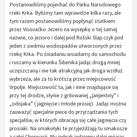
Postanowiliśmy pojechać do Parku Narodowego
rzeki Krka. Byliśmy tam wprawdzie kilka razy, ale
tym razem postanowiliśmy popłynąć statkiem
przez Visovaćko Jezero na wysepkę o tej samej
nazwie, co jezioro i dalej pod Rošski Slap czyli pod
jeden z siedmiu wodospadów utworzonych przez
rzekę Krka. Po śniadaniu wsiadamy do samochodu
i ruszamy w kierunku Šibenika jadąc drogą mniej
uczęszczaną i nie tak atrakcyjną jak droga wzdłuż
wybrzeża, ale za to krótszą przez miejscowość
Vrpolje. Miejscowość ta, jak i inne znajdujące się
przy tej drodze, słynie z grilowanej „janjentiny” i
„odojaka” ( jagnięcie i młode prosię). Jadąc można
zauważyć specjalne piece do przyrządzania tych
specjałów, w których obracają się całe jagnięcia czy
prosiaki. Na smakołyki te przyjeżdżają tu smakosze
z całej Chorwacji. My jednak jedziemy dalej mijając