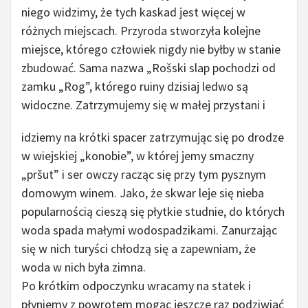
niego widzimy, że tych kaskad jest więcej w
różnych miejscach. Przyroda stworzyła kolejne
miejsce, którego człowiek nigdy nie byłby w stanie
zbudować. Sama nazwa „Rošski slap pochodzi od
zamku „Rog”, którego ruiny dzisiaj ledwo są
widoczne.
Zatrzymujemy się w małej przystani i
idziemy na krótki spacer zatrzymując się po drodze
w wiejskiej „konobie”, w której jemy smaczny
„pršut” i ser owczy racząc się przy tym pysznym
domowym winem. Jako, że skwar leje się nieba
popularnością cieszą się płytkie studnie, do których
woda spada małymi wodospadzikami. Zanurzając
się w nich turyści chłodzą się a zapewniam, że
woda w nich była zimna.
Po krótkim odpoczynku wracamy na statek i
płyniemy z powrotem mogąc jeszcze raz podziwiać