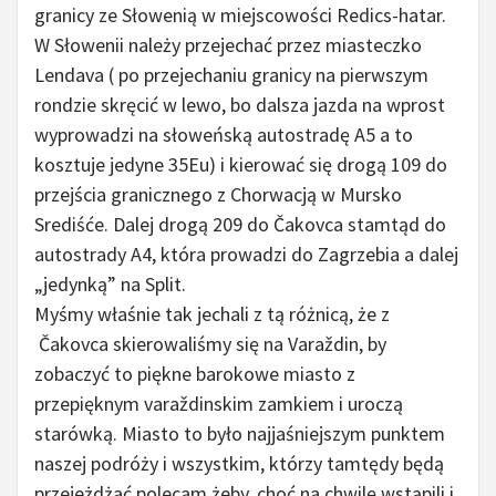
granicy ze Słowenią w miejscowości Redics-hatar.
W Słowenii należy przejechać przez miasteczko
Lendava ( po przejechaniu granicy na pierwszym
rondzie skręcić w lewo, bo dalsza jazda na wprost
wyprowadzi na słoweńską autostradę A5 a to
kosztuje jedyne 35Eu) i kierować się drogą 109 do
przejścia granicznego z Chorwacją w Mursko
Srediśće. Dalej drogą 209 do Čakovca stamtąd do
autostrady A4, która prowadzi do Zagrzebia a dalej
„jedynką” na Split.
Myśmy właśnie tak jechali z tą różnicą, że z
Čakovca skierowaliśmy się na Varaždin, by
zobaczyć to piękne barokowe miasto z
przepięknym varaždinskim zamkiem i uroczą
starówką. Miasto to było najjaśniejszym punktem
naszej podróży i wszystkim, którzy tamtędy będą
przejeżdżać polecam żeby, choć na chwilę wstąpili i