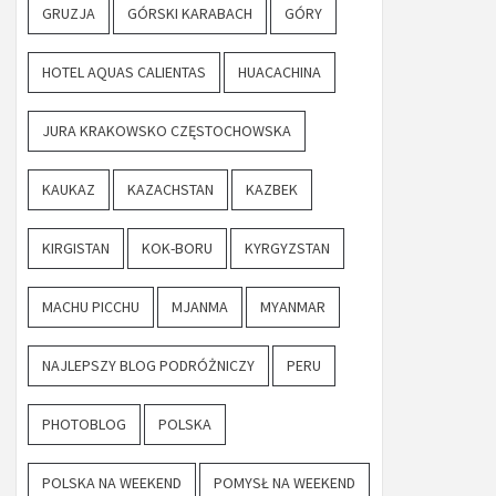
GRUZJA
GÓRSKI KARABACH
GÓRY
HOTEL AQUAS CALIENTAS
HUACACHINA
JURA KRAKOWSKO CZĘSTOCHOWSKA
KAUKAZ
KAZACHSTAN
KAZBEK
KIRGISTAN
KOK-BORU
KYRGYZSTAN
MACHU PICCHU
MJANMA
MYANMAR
NAJLEPSZY BLOG PODRÓŻNICZY
PERU
PHOTOBLOG
POLSKA
POLSKA NA WEEKEND
POMYSŁ NA WEEKEND