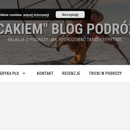
Akceptuję
plików cookies.
więcej informacji
ECAKIEM" BLOG PODRÓ
RELACJE Z PODRÓŻY. JAK PODRÓŻOWAĆ TANIO I SPRYTNIE.
ERYKA PŁD.
KONTAKT
RECENZJE
TRICKI W PODRÓŻY