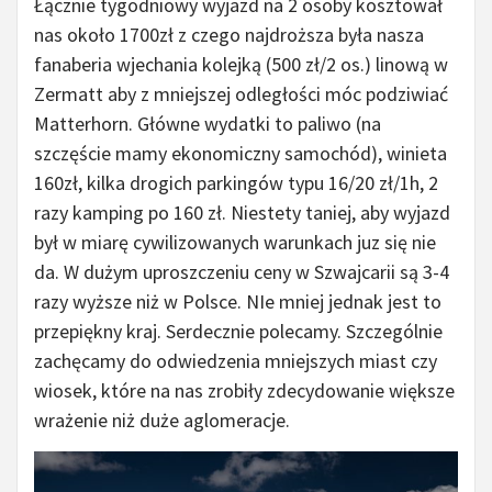
Łącznie tygodniowy wyjazd na 2 osoby kosztował
nas około 1700zł z czego najdroższa była nasza
fanaberia wjechania kolejką (500 zł/2 os.) linową w
Zermatt aby z mniejszej odległości móc podziwiać
Matterhorn. Główne wydatki to paliwo (na
szczęście mamy ekonomiczny samochód), winieta
160zł, kilka drogich parkingów typu 16/20 zł/1h, 2
razy kamping po 160 zł. Niestety taniej, aby wyjazd
był w miarę cywilizowanych warunkach juz się nie
da. W dużym uproszczeniu ceny w Szwajcarii są 3-4
razy wyższe niż w Polsce. NIe mniej jednak jest to
przepiękny kraj. Serdecznie polecamy. Szczególnie
zachęcamy do odwiedzenia mniejszych miast czy
wiosek, które na nas zrobiły zdecydowanie większe
wrażenie niż duże aglomeracje.