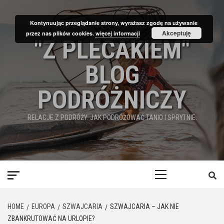
Skip
to
Kontynuując przeglądanie strony, wyrażasz zgodę na używanie
content
Akceptuję
przez nas plików cookies.
więcej informacji
"Z PLECAKIEM"
BLOG
PODRÓŻNICZY
RELACJE Z PODRÓŻY. JAK PODRÓŻOWAĆ TANIO I SPRYTNIE.
Primary
Menu
HOME
EUROPA
SZWAJCARIA
SZWAJCARIA – JAK NIE
ZBANKRUTOWAĆ NA URLOPIE?