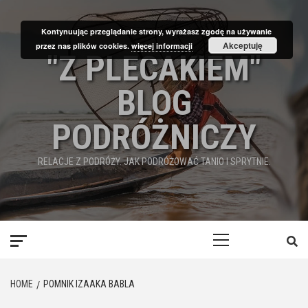
Skip
to
Kontynuując przeglądanie strony, wyrażasz zgodę na używanie
content
Akceptuję
przez nas plików cookies.
więcej informacji
"Z PLECAKIEM"
BLOG
PODRÓŻNICZY
RELACJE Z PODRÓŻY. JAK PODRÓŻOWAĆ TANIO I SPRYTNIE.
Primary
Menu
HOME
POMNIK IZAAKA BABLA