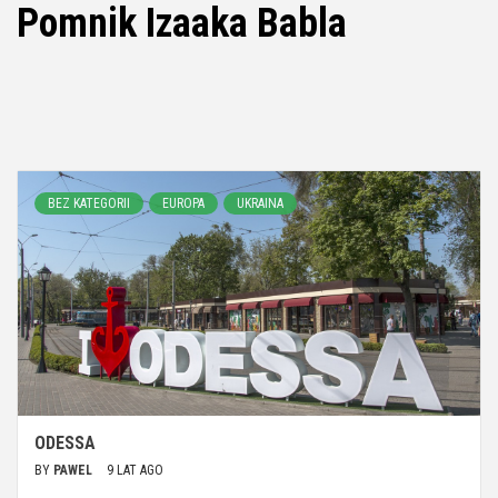
Pomnik Izaaka Babla
BEZ KATEGORII
EUROPA
UKRAINA
ODESSA
BY
PAWEL
9 LAT AGO