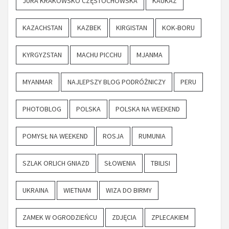
JURA KRAKOWSKO CZĘSTOCHOWSKA
KAUKAZ
KAZACHSTAN
KAZBEK
KIRGISTAN
KOK-BORU
KYRGYZSTAN
MACHU PICCHU
MJANMA
MYANMAR
NAJLEPSZY BLOG PODRÓŻNICZY
PERU
PHOTOBLOG
POLSKA
POLSKA NA WEEKEND
POMYSŁ NA WEEKEND
ROSJA
RUMUNIA
SZLAK ORLICH GNIAZD
SŁOWENIA
TBILISI
UKRAINA
WIETNAM
WIZA DO BIRMY
ZAMEK W OGRODZIEŃCU
ZDJĘCIA
ZPLECAKIEM