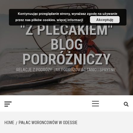
Skip
to
Kontynuując przeglądanie strony, wyrażasz zgodę na używanie
content
Akceptuję
przez nas plików cookies.
więcej informacji
"Z PLECAKIEM"
BLOG
PODRÓŻNICZY
RELACJE Z PODRÓŻY. JAK PODRÓŻOWAĆ TANIO I SPRYTNIE.
Primary
Menu
HOME
PAŁAC WORONCOWÓW W ODESSIE