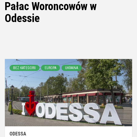
Pałac Woroncowów w
Odessie
BEZ KATEGORII
EUROPA
UKRAINA
ODESSA