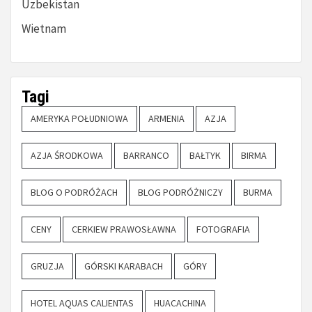
Uzbekistan
Wietnam
Tagi
AMERYKA POŁUDNIOWA
ARMENIA
AZJA
AZJA ŚRODKOWA
BARRANCO
BAŁTYK
BIRMA
BLOG O PODRÓŻACH
BLOG PODRÓŻNICZY
BURMA
CENY
CERKIEW PRAWOSŁAWNA
FOTOGRAFIA
GRUZJA
GÓRSKI KARABACH
GÓRY
HOTEL AQUAS CALIENTAS
HUACACHINA