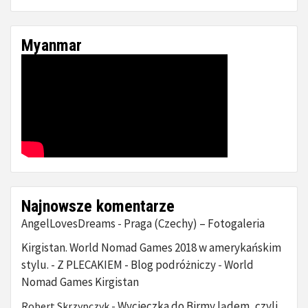
Myanmar
Najnowsze komentarze
AngelLovesDreams
Praga (Czechy) – Fotogaleria
-
Kirgistan. World Nomad Games 2018 w amerykańskim
stylu. - Z PLECAKIEM - Blog podróżniczy
World
-
Nomad Games Kirgistan
Wycieczka do Birmy lądem, czyli
Robert Skrzypczyk
-