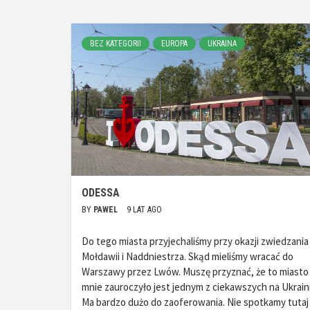
BEZ KATEGORII
EUROPA
UKRAINA
ODESSA
BY
PAWEL
9 LAT AGO
Do tego miasta przyjechaliśmy przy okazji zwiedzania
Mołdawii i Naddniestrza. Skąd mieliśmy wracać do
Warszawy przez Lwów. Muszę przyznać, że to miasto
mnie zauroczyło jest jednym z ciekawszych na Ukrain
Ma bardzo dużo do zaoferowania. Nie spotkamy tutaj