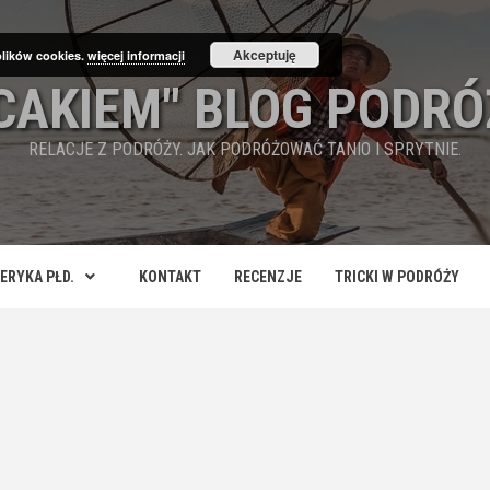
Akceptuję
plików cookies.
więcej informacji
ECAKIEM" BLOG PODRÓ
RELACJE Z PODRÓŻY. JAK PODRÓŻOWAĆ TANIO I SPRYTNIE.
ERYKA PŁD.
KONTAKT
RECENZJE
TRICKI W PODRÓŻY