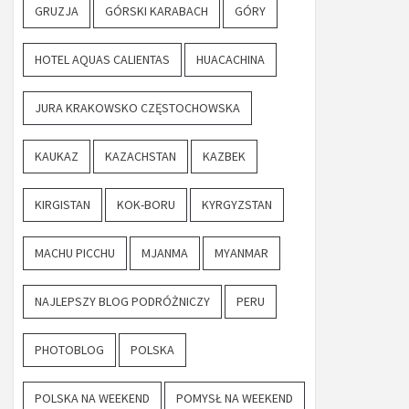
GRUZJA
GÓRSKI KARABACH
GÓRY
HOTEL AQUAS CALIENTAS
HUACACHINA
JURA KRAKOWSKO CZĘSTOCHOWSKA
KAUKAZ
KAZACHSTAN
KAZBEK
KIRGISTAN
KOK-BORU
KYRGYZSTAN
MACHU PICCHU
MJANMA
MYANMAR
NAJLEPSZY BLOG PODRÓŻNICZY
PERU
PHOTOBLOG
POLSKA
POLSKA NA WEEKEND
POMYSŁ NA WEEKEND