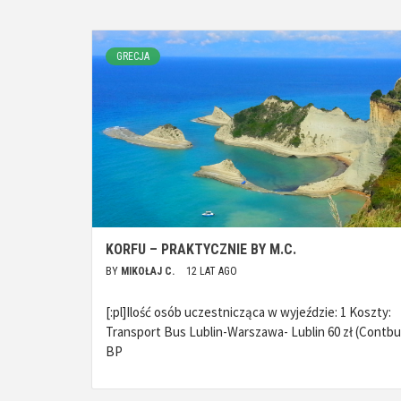
GRECJA
KORFU – PRAKTYCZNIE BY M.C.
BY
MIKOŁAJ C.
12 LAT AGO
[:pl]Ilość osób uczestnicząca w wyjeździe: 1 Koszty:
Transport Bus Lublin-Warszawa- Lublin 60 zł (Contbu
BP