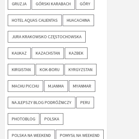
GRUZJA
GÓRSKI KARABACH
GÓRY
HOTEL AQUAS CALIENTAS
HUACACHINA
JURA KRAKOWSKO CZĘSTOCHOWSKA
KAUKAZ
KAZACHSTAN
KAZBEK
KIRGISTAN
KOK-BORU
KYRGYZSTAN
MACHU PICCHU
MJANMA
MYANMAR
NAJLEPSZY BLOG PODRÓŻNICZY
PERU
PHOTOBLOG
POLSKA
POLSKA NA WEEKEND
POMYSŁ NA WEEKEND