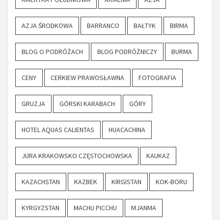
AZJA ŚRODKOWA
BARRANCO
BAŁTYK
BIRMA
BLOG O PODRÓŻACH
BLOG PODRÓŻNICZY
BURMA
CENY
CERKIEW PRAWOSŁAWNA
FOTOGRAFIA
GRUZJA
GÓRSKI KARABACH
GÓRY
HOTEL AQUAS CALIENTAS
HUACACHINA
JURA KRAKOWSKO CZĘSTOCHOWSKA
KAUKAZ
KAZACHSTAN
KAZBEK
KIRGISTAN
KOK-BORU
KYRGYZSTAN
MACHU PICCHU
MJANMA