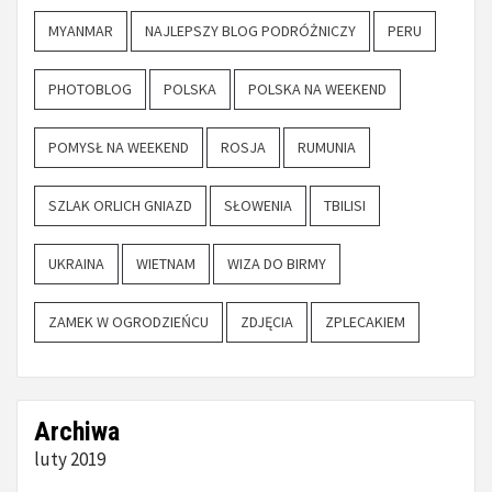
MYANMAR
NAJLEPSZY BLOG PODRÓŻNICZY
PERU
PHOTOBLOG
POLSKA
POLSKA NA WEEKEND
POMYSŁ NA WEEKEND
ROSJA
RUMUNIA
SZLAK ORLICH GNIAZD
SŁOWENIA
TBILISI
UKRAINA
WIETNAM
WIZA DO BIRMY
ZAMEK W OGRODZIEŃCU
ZDJĘCIA
ZPLECAKIEM
Archiwa
luty 2019