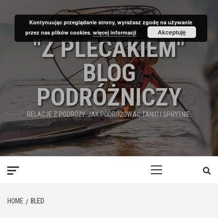
Skip
to
Kontynuując przeglądanie strony, wyrażasz zgodę na używanie
content
Akceptuję
przez nas plików cookies.
więcej informacji
"Z PLECAKIEM"
BLOG
PODRÓŻNICZY
RELACJE Z PODRÓŻY. JAK PODRÓŻOWAĆ TANIO I SPRYTNIE.
Primary
Menu
HOME
BLED