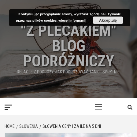
Skip
to
Kontynuując przeglądanie strony, wyrażasz zgodę na używanie
content
Akceptuję
przez nas plików cookies.
więcej informacji
"Z PLECAKIEM"
BLOG
PODRÓŻNICZY
RELACJE Z PODRÓŻY. JAK PODRÓŻOWAĆ TANIO I SPRYTNIE.
Primary
Menu
HOME
SŁOWENIA
SŁOWENIA CENY I ZA ILE NA 5 DNI