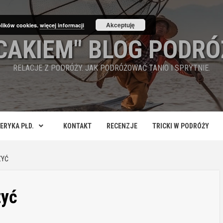
Akceptuję
plików cookies.
więcej informacji
ECAKIEM" BLOG PODRÓ
RELACJE Z PODRÓŻY. JAK PODRÓŻOWAĆ TANIO I SPRYTNIE.
ERYKA PŁD.
KONTAKT
RECENZJE
TRICKI W PODRÓŻY
ZYĆ
zyć