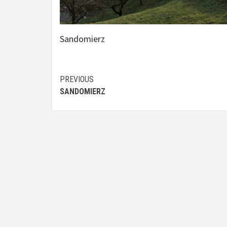
Sandomierz
Continue
PREVIOUS
SANDOMIERZ
Reading