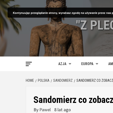
Skip
to
Kontynuując przeglądanie strony, wyrażasz zgodę na używanie przez nas 
content
"Z PL
AZJA
EUROPA
AM
HOME
POLSKA
SANDOMIERZ
SANDOMIERZ CO ZOBAC
Sandomierz co zobac
By
Pawel
8 lat ago