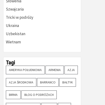
Słowenia
Szwajcaria
Tricki w podróży
Ukraina
Uzbekistan
Wietnam
Tagi
AMERYKA POŁUDNIOWA
ARMENIA
AZJA
AZJA ŚRODKOWA
BARRANCO
BAŁTYK
BIRMA
BLOG O PODRÓŻACH