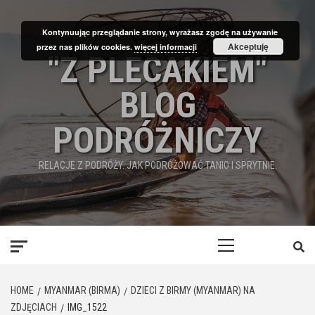
Skip
to
Kontynuując przeglądanie strony, wyrażasz zgodę na używanie
content
Akceptuję
przez nas plików cookies.
więcej informacji
"Z PLECAKIEM"
BLOG
PODRÓŻNICZY
RELACJE Z PODRÓŻY. JAK PODRÓŻOWAĆ TANIO I SPRYTNIE.
Primary
Menu
HOME
MYANMAR (BIRMA)
DZIECI Z BIRMY (MYANMAR) NA
ZDJĘCIACH
IMG_1522