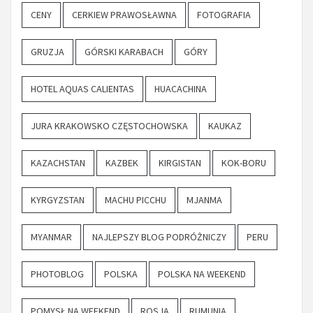
CENY
CERKIEW PRAWOSŁAWNA
FOTOGRAFIA
GRUZJA
GÓRSKI KARABACH
GÓRY
HOTEL AQUAS CALIENTAS
HUACACHINA
JURA KRAKOWSKO CZĘSTOCHOWSKA
KAUKAZ
KAZACHSTAN
KAZBEK
KIRGISTAN
KOK-BORU
KYRGYZSTAN
MACHU PICCHU
MJANMA
MYANMAR
NAJLEPSZY BLOG PODRÓŻNICZY
PERU
PHOTOBLOG
POLSKA
POLSKA NA WEEKEND
POMYSŁ NA WEEKEND
ROSJA
RUMUNIA