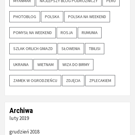
MYANMAR
NAJLEPSZY BLOG PODRÓŻNICZY
PERU
PHOTOBLOG
POLSKA
POLSKA NA WEEKEND
POMYSŁ NA WEEKEND
ROSJA
RUMUNIA
SZLAK ORLICH GNIAZD
SŁOWENIA
TBILISI
UKRAINA
WIETNAM
WIZA DO BIRMY
ZAMEK W OGRODZIEŃCU
ZDJĘCIA
ZPLECAKIEM
Archiwa
luty 2019
grudzień 2018