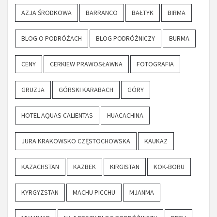
AZJA ŚRODKOWA
BARRANCO
BAŁTYK
BIRMA
BLOG O PODRÓŻACH
BLOG PODRÓŻNICZY
BURMA
CENY
CERKIEW PRAWOSŁAWNA
FOTOGRAFIA
GRUZJA
GÓRSKI KARABACH
GÓRY
HOTEL AQUAS CALIENTAS
HUACACHINA
JURA KRAKOWSKO CZĘSTOCHOWSKA
KAUKAZ
KAZACHSTAN
KAZBEK
KIRGISTAN
KOK-BORU
KYRGYZSTAN
MACHU PICCHU
MJANMA