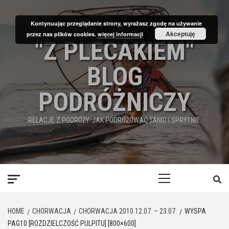
Skip
to
Kontynuując przeglądanie strony, wyrażasz zgodę na używanie
content
Akceptuję
przez nas plików cookies.
więcej informacji
"Z PLECAKIEM"
BLOG
PODRÓŻNICZY
RELACJE Z PODRÓŻY. JAK PODRÓŻOWAĆ TANIO I SPRYTNIE.
Primary
Menu
HOME
CHORWACJA
CHORWACJA 2010.12.07. – 23.07.
WYSPA
PAG10 [ROZDZIELCZOŚĆ PULPITU] [800×600]