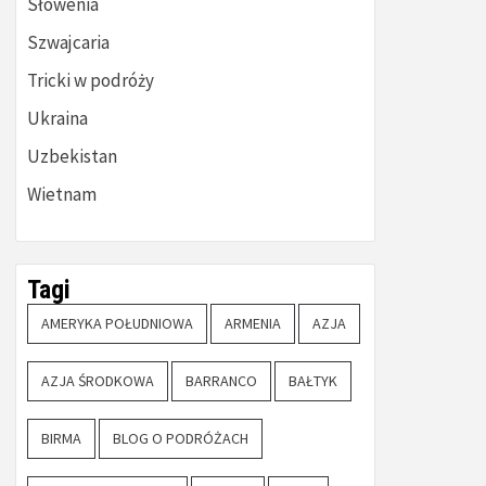
Słowenia
Szwajcaria
Tricki w podróży
Ukraina
Uzbekistan
Wietnam
Tagi
AMERYKA POŁUDNIOWA
ARMENIA
AZJA
AZJA ŚRODKOWA
BARRANCO
BAŁTYK
BIRMA
BLOG O PODRÓŻACH