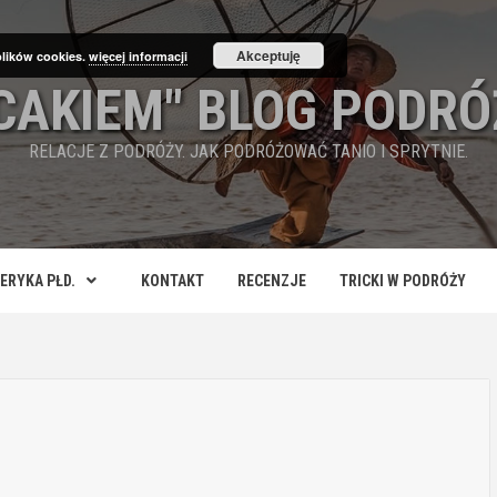
Akceptuję
plików cookies.
więcej informacji
ECAKIEM" BLOG PODRÓ
RELACJE Z PODRÓŻY. JAK PODRÓŻOWAĆ TANIO I SPRYTNIE.
ERYKA PŁD.
KONTAKT
RECENZJE
TRICKI W PODRÓŻY