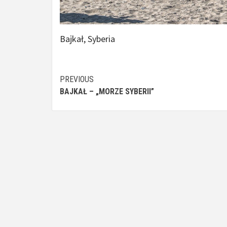
Bajkał, Syberia
Continue
PREVIOUS
BAJKAŁ – „MORZE SYBERII”
Reading