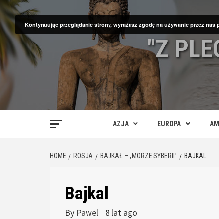
Skip
to
Kontynuując przeglądanie strony, wyrażasz zgodę na używanie przez nas 
content
"Z PL
AZJA
EUROPA
AM
HOME
ROSJA
BAJKAŁ – „MORZE SYBERII”
BAJKAL
Bajkal
By
Pawel
8 lat ago