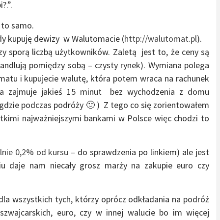
?.”.
a to samo.
zdy kupuję dewizy w Walutomacie (
http://walutomat.pl
).
sporą liczbą użytkowników. Zaletą jest to, że ceny są
 handlują pomiędzy sobą – czysty rynek). Wymiana polega
matu i kupujecie walutę, która potem wraca na rachunek
a zajmuje jakieś 15 minut bez wychodzenia z domu
i gdzie podczas podróży 🙂 ) Z tego co się zorientowałem
imi najważniejszymi bankami w Polsce więc chodzi to
nie 0,2% od kursu
– do sprawdzenia po linkiem) ale jest
iu daje nam niecały grosz marży na zakupie euro czy
dla wszystkich tych, którzy oprócz odkładania na podróż
szwajcarskich, euro, czy w innej walucie bo im więcej