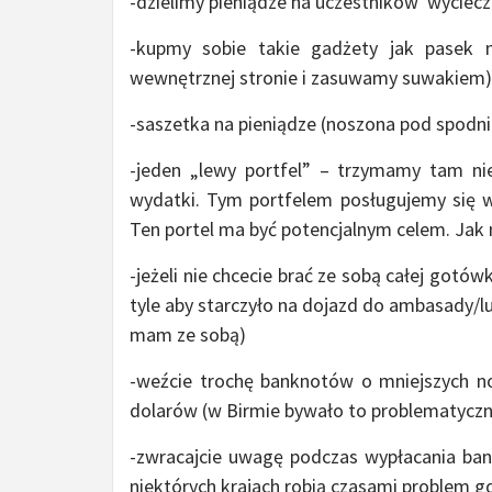
-dzielimy pieniądze na uczestników wyciecz
-kupmy sobie takie gadżety jak pasek 
wewnętrznej stronie i zasuwamy suwakiem)
-saszetka na pieniądze (noszona pod spodn
-jeden „lewy portfel” – trzymamy tam n
wydatki. Tym portfelem posługujemy się ws
Ten portel ma być potencjalnym celem. Jak 
-jeżeli nie chcecie brać ze sobą całej gotów
tyle aby starczyło na dojazd do ambasady/lu
mam ze sobą)
-weźcie trochę banknotów o mniejszych no
dolarów (w Birmie bywało to problematyczn
-zwracajcie uwagę podczas wypłacania ban
niektórych krajach robią czasami problem g