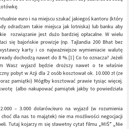
 gotówkę.
tualnie euro i na miejscu szukać jakiegoś kantoru (który
ady odradzam takie miejsca jak lotniska) lub banku aby
kie rozwiązanie jest dużo bardziej opłacalne. W wielu
ci się bajońskie prowizje (np. Tajlandia 200 Bhat bez
ystawcy karty i co najważniejsze wymieniacie walutę
pready dochodzą nawet do 8 %.
[1]
Co to oznacza? Jeżeli
tem Wasz wyjazd będzie droższy nawet o te właśnie
zny pobyt w Azji dla 2 osób kosztował ok. 10.000 zł (ze
e, oraz pamiątki) Mógłby kosztować prawie tysiąc więcej.
 kwotę (albo nakupować pamiątek jakby to powiedziała
 2.000 – 3.000 dolarów/euro na wyjazd (w rozumienia
 choć dla nas to majątek) nie ma możliwości negocjacji
eli. Tutaj kojarzy m się sławetny cytat filmu „MIŚ” „Nie