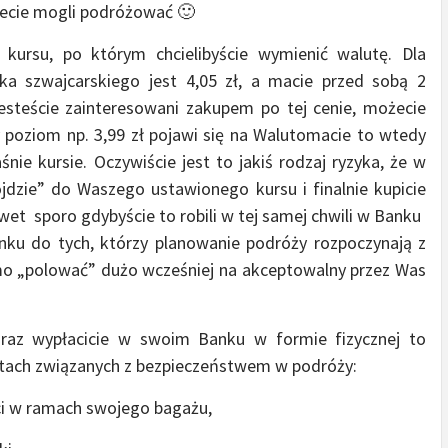
iecie mogli podróżować 🙂
 kursu, po którym chcielibyście wymienić walutę. Dla
nka szwajcarskiego jest 4,05 zł, a macie przed sobą 2
 jesteście zainteresowani zakupem po tej cenie, możecie
y poziom np. 3,99 zł pojawi się na Walutomacie to wtedy
nie kursie. Oczywiście jest to jakiś rodzaj ryzyka, że w
ojdzie” do Waszego ustawionego kursu i finalnie kupicie
nawet sporo
gdybyście to robili w tej samej chwili w Banku
u do tych, którzy planowanie podróży rozpoczynają z
o „polować” dużo wcześniej na akceptowalny przez Was
oraz wypłacicie w swoim Banku w formie fizycznej to
tach związanych z bezpieczeństwem w podróży:
ci w ramach swojego bagażu,