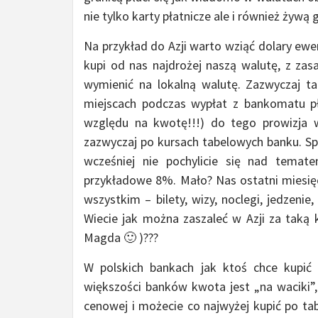
nie tylko karty płatnicze ale i również żywą
Na przykład do Azji warto wziąć dolary ewen
kupi od nas najdrożej naszą walutę, z zas
wymienić na lokalną walutę. Zazwyczaj ta
miejscach podczas wypłat z bankomatu pła
względu na kwotę!!!) do tego prowizja w
zazwyczaj po kursach tabelowych banku. S
wcześniej nie pochylicie się nad tema
przykładowe 8%. Mało? Nas ostatni miesięc
wszystkim – bilety, wizy, noclegi, jedzeni
Wiecie jak można zaszaleć w Azji za taką
Magda 🙂 )???
W polskich bankach jak ktoś chce kupić
większości banków kwota jest „na waciki”,
cenowej i możecie co najwyżej kupić po tab