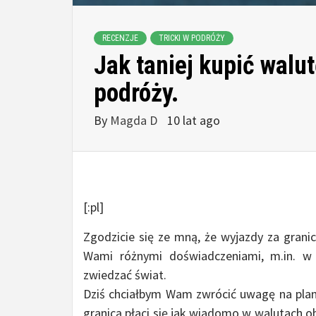
RECENZJE
TRICKI W PODRÓŻY
Jak taniej kupić walu
podróży.
By
Magda D
10 lat ago
[:pl]
Zgodzicie się ze mną, że wyjazdy za grani
Wami różnymi doświadczeniami, m.in. w
zwiedzać świat.
Dziś chciałbym Wam zwrócić uwagę na plan
granicą płaci się jak wiadomo w walutach o