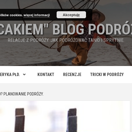
Akceptuję
plików cookies.
więcej informacji
ECAKIEM" BLOG PODRÓ
RELACJE Z PODRÓŻY. JAK PODRÓŻOWAĆ TANIO I SPRYTNIE.
ERYKA PŁD.
KONTAKT
RECENZJE
TRICKI W PODRÓŻY
D? PLANOWANIE PODRÓŻY.