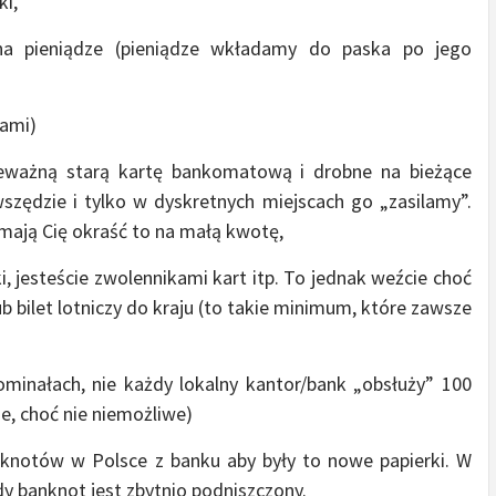
ki,
na pieniądze (pieniądze wkładamy do paska po jego
iami)
ieważną starą kartę bankomatową i drobne na bieżące
zędzie i tylko w dyskretnych miejscach go „zasilamy”.
mają Cię okraść to na małą kwotę,
ki, jesteście zwolennikami kart itp. To jednak weźcie choć
b bilet lotniczy do kraju (to takie minimum, które zawsze
minałach, nie każdy lokalny kantor/bank „obsłuży” 100
e, choć nie niemożliwe)
knotów w Polsce z banku aby były to nowe papierki. W
dy banknot jest zbytnio podniszczony.