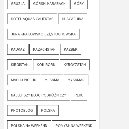
GRUZJA
GÓRSKI KARABACH
GÓRY
HOTEL AQUAS CALIENTAS
HUACACHINA
JURA KRAKOWSKO CZĘSTOCHOWSKA
KAUKAZ
KAZACHSTAN
KAZBEK
KIRGISTAN
KOK-BORU
KYRGYZSTAN
MACHU PICCHU
MJANMA
MYANMAR
NAJLEPSZY BLOG PODRÓŻNICZY
PERU
PHOTOBLOG
POLSKA
POLSKA NA WEEKEND
POMYSŁ NA WEEKEND