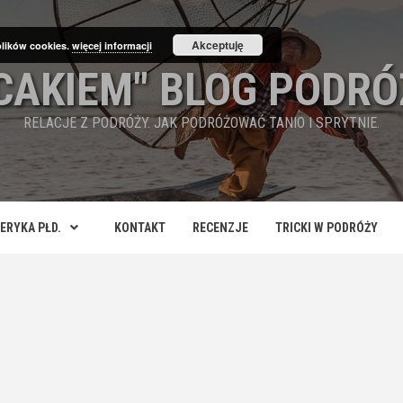
Akceptuję
plików cookies.
więcej informacji
ECAKIEM" BLOG PODRÓ
RELACJE Z PODRÓŻY. JAK PODRÓŻOWAĆ TANIO I SPRYTNIE.
ERYKA PŁD.
KONTAKT
RECENZJE
TRICKI W PODRÓŻY