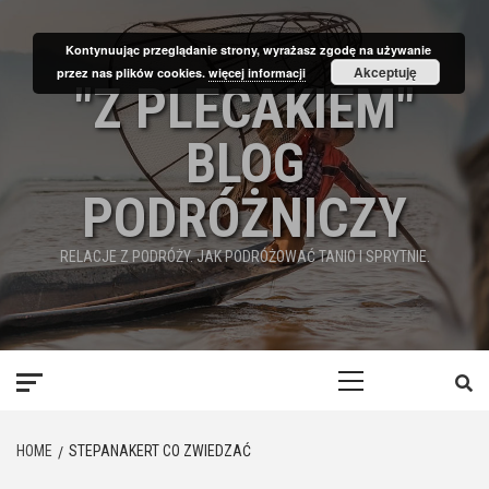
Skip
to
Kontynuując przeglądanie strony, wyrażasz zgodę na używanie
content
Akceptuję
przez nas plików cookies.
więcej informacji
"Z PLECAKIEM"
BLOG
PODRÓŻNICZY
RELACJE Z PODRÓŻY. JAK PODRÓŻOWAĆ TANIO I SPRYTNIE.
Primary
Menu
HOME
STEPANAKERT CO ZWIEDZAĆ