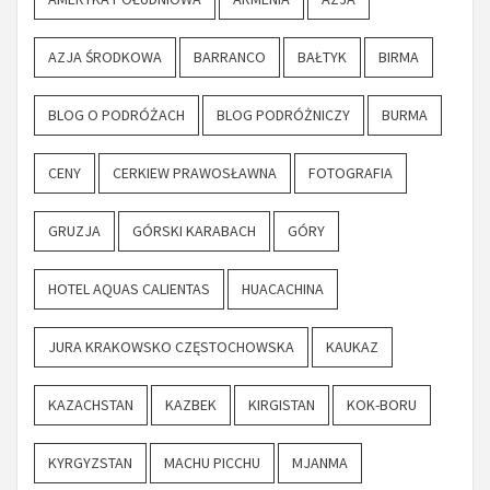
AZJA ŚRODKOWA
BARRANCO
BAŁTYK
BIRMA
BLOG O PODRÓŻACH
BLOG PODRÓŻNICZY
BURMA
CENY
CERKIEW PRAWOSŁAWNA
FOTOGRAFIA
GRUZJA
GÓRSKI KARABACH
GÓRY
HOTEL AQUAS CALIENTAS
HUACACHINA
JURA KRAKOWSKO CZĘSTOCHOWSKA
KAUKAZ
KAZACHSTAN
KAZBEK
KIRGISTAN
KOK-BORU
KYRGYZSTAN
MACHU PICCHU
MJANMA