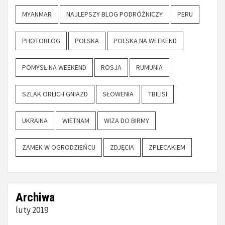
MYANMAR
NAJLEPSZY BLOG PODRÓŻNICZY
PERU
PHOTOBLOG
POLSKA
POLSKA NA WEEKEND
POMYSŁ NA WEEKEND
ROSJA
RUMUNIA
SZLAK ORLICH GNIAZD
SŁOWENIA
TBILISI
UKRAINA
WIETNAM
WIZA DO BIRMY
ZAMEK W OGRODZIEŃCU
ZDJĘCIA
ZPLECAKIEM
Archiwa
luty 2019