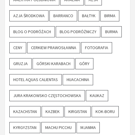
AZJA ŚRODKOWA
BARRANCO
BAŁTYK
BIRMA
BLOG O PODRÓŻACH
BLOG PODRÓŻNICZY
BURMA
CENY
CERKIEW PRAWOSŁAWNA
FOTOGRAFIA
GRUZJA
GÓRSKI KARABACH
GÓRY
HOTEL AQUAS CALIENTAS
HUACACHINA
JURA KRAKOWSKO CZĘSTOCHOWSKA
KAUKAZ
KAZACHSTAN
KAZBEK
KIRGISTAN
KOK-BORU
KYRGYZSTAN
MACHU PICCHU
MJANMA