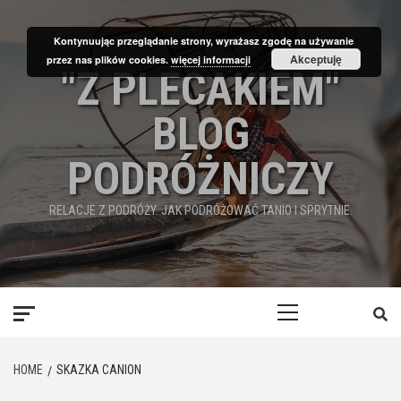
Skip
to
Kontynuując przeglądanie strony, wyrażasz zgodę na używanie
content
Akceptuję
przez nas plików cookies.
więcej informacji
"Z PLECAKIEM"
BLOG
PODRÓŻNICZY
RELACJE Z PODRÓŻY. JAK PODRÓŻOWAĆ TANIO I SPRYTNIE.
Primary
Menu
HOME
SKAZKA CANION