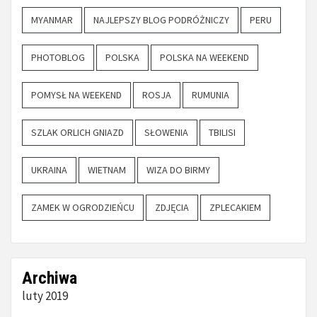
MYANMAR
NAJLEPSZY BLOG PODRÓŻNICZY
PERU
PHOTOBLOG
POLSKA
POLSKA NA WEEKEND
POMYSŁ NA WEEKEND
ROSJA
RUMUNIA
SZLAK ORLICH GNIAZD
SŁOWENIA
TBILISI
UKRAINA
WIETNAM
WIZA DO BIRMY
ZAMEK W OGRODZIEŃCU
ZDJĘCIA
ZPLECAKIEM
Archiwa
luty 2019