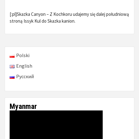
[:pl]Skazka Canyon – Z Kochkoru udajemy się dalej południową
stroną Issyk Kul do Skazka kanion.
Polski
English
Русский
Myanmar