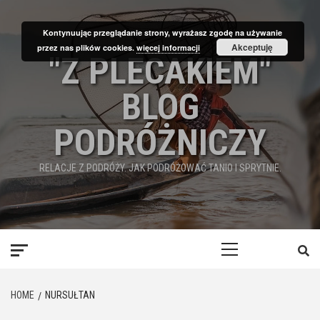
Skip
to
Kontynuując przeglądanie strony, wyrażasz zgodę na używanie
content
Akceptuję
przez nas plików cookies.
więcej informacji
"Z PLECAKIEM"
BLOG
PODRÓŻNICZY
RELACJE Z PODRÓŻY. JAK PODRÓŻOWAĆ TANIO I SPRYTNIE.
Primary
Menu
HOME
NURSUŁTAN