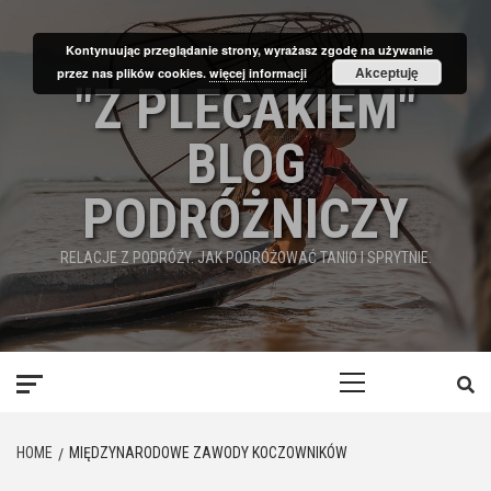
Skip
to
Kontynuując przeglądanie strony, wyrażasz zgodę na używanie
content
Akceptuję
przez nas plików cookies.
więcej informacji
"Z PLECAKIEM"
BLOG
PODRÓŻNICZY
RELACJE Z PODRÓŻY. JAK PODRÓŻOWAĆ TANIO I SPRYTNIE.
Primary
Menu
HOME
MIĘDZYNARODOWE ZAWODY KOCZOWNIKÓW