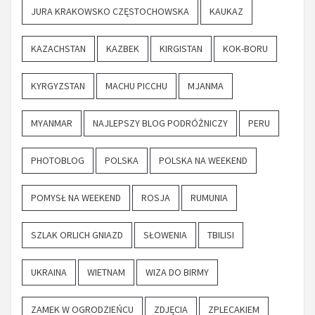
JURA KRAKOWSKO CZĘSTOCHOWSKA
KAUKAZ
KAZACHSTAN
KAZBEK
KIRGISTAN
KOK-BORU
KYRGYZSTAN
MACHU PICCHU
MJANMA
MYANMAR
NAJLEPSZY BLOG PODRÓŻNICZY
PERU
PHOTOBLOG
POLSKA
POLSKA NA WEEKEND
POMYSŁ NA WEEKEND
ROSJA
RUMUNIA
SZLAK ORLICH GNIAZD
SŁOWENIA
TBILISI
UKRAINA
WIETNAM
WIZA DO BIRMY
ZAMEK W OGRODZIEŃCU
ZDJĘCIA
ZPLECAKIEM