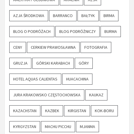
AZJA ŚRODKOWA
BARRANCO
BAŁTYK
BIRMA
BLOG O PODRÓŻACH
BLOG PODRÓŻNICZY
BURMA
CENY
CERKIEW PRAWOSŁAWNA
FOTOGRAFIA
GRUZJA
GÓRSKI KARABACH
GÓRY
HOTEL AQUAS CALIENTAS
HUACACHINA
JURA KRAKOWSKO CZĘSTOCHOWSKA
KAUKAZ
KAZACHSTAN
KAZBEK
KIRGISTAN
KOK-BORU
KYRGYZSTAN
MACHU PICCHU
MJANMA