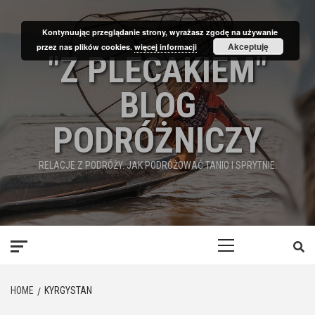
Skip
to
Kontynuując przeglądanie strony, wyrażasz zgodę na używanie
content
Akceptuję
przez nas plików cookies.
więcej informacji
"Z PLECAKIEM"
BLOG
PODRÓŻNICZY
RELACJE Z PODRÓŻY. JAK PODRÓŻOWAĆ TANIO I SPRYTNIE.
Primary
Menu
HOME
KYRGYSTAN