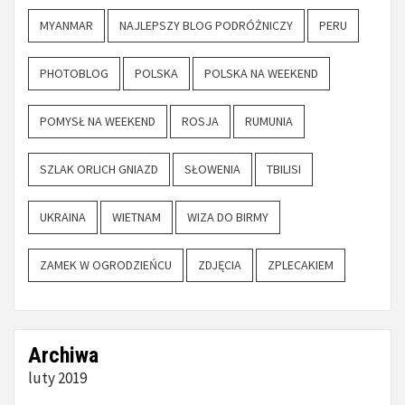
MYANMAR
NAJLEPSZY BLOG PODRÓŻNICZY
PERU
PHOTOBLOG
POLSKA
POLSKA NA WEEKEND
POMYSŁ NA WEEKEND
ROSJA
RUMUNIA
SZLAK ORLICH GNIAZD
SŁOWENIA
TBILISI
UKRAINA
WIETNAM
WIZA DO BIRMY
ZAMEK W OGRODZIEŃCU
ZDJĘCIA
ZPLECAKIEM
Archiwa
luty 2019