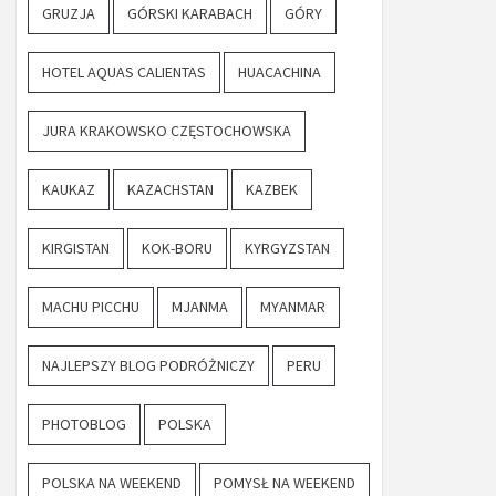
GRUZJA
GÓRSKI KARABACH
GÓRY
HOTEL AQUAS CALIENTAS
HUACACHINA
JURA KRAKOWSKO CZĘSTOCHOWSKA
KAUKAZ
KAZACHSTAN
KAZBEK
KIRGISTAN
KOK-BORU
KYRGYZSTAN
MACHU PICCHU
MJANMA
MYANMAR
NAJLEPSZY BLOG PODRÓŻNICZY
PERU
PHOTOBLOG
POLSKA
POLSKA NA WEEKEND
POMYSŁ NA WEEKEND