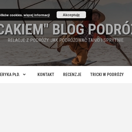
Akceptuję
plików cookies.
więcej informacji
ECAKIEM" BLOG PODRÓ
RELACJE Z PODRÓŻY. JAK PODRÓŻOWAĆ TANIO I SPRYTNIE.
ERYKA PŁD.
KONTAKT
RECENZJE
TRICKI W PODRÓŻY