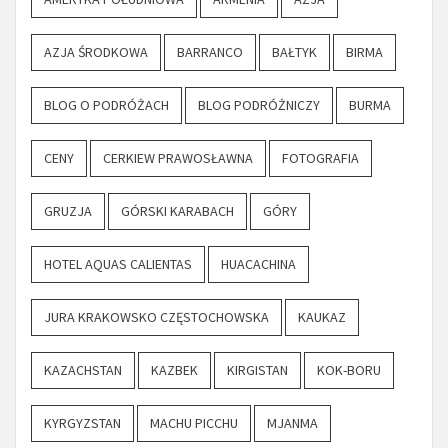
AZJA ŚRODKOWA
BARRANCO
BAŁTYK
BIRMA
BLOG O PODRÓŻACH
BLOG PODRÓŻNICZY
BURMA
CENY
CERKIEW PRAWOSŁAWNA
FOTOGRAFIA
GRUZJA
GÓRSKI KARABACH
GÓRY
HOTEL AQUAS CALIENTAS
HUACACHINA
JURA KRAKOWSKO CZĘSTOCHOWSKA
KAUKAZ
KAZACHSTAN
KAZBEK
KIRGISTAN
KOK-BORU
KYRGYZSTAN
MACHU PICCHU
MJANMA