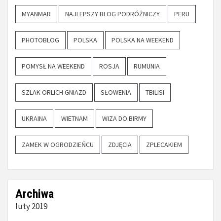
MYANMAR
NAJLEPSZY BLOG PODRÓŻNICZY
PERU
PHOTOBLOG
POLSKA
POLSKA NA WEEKEND
POMYSŁ NA WEEKEND
ROSJA
RUMUNIA
SZLAK ORLICH GNIAZD
SŁOWENIA
TBILISI
UKRAINA
WIETNAM
WIZA DO BIRMY
ZAMEK W OGRODZIEŃCU
ZDJĘCIA
ZPLECAKIEM
Archiwa
luty 2019