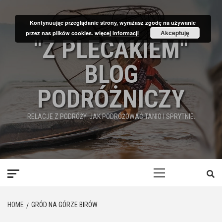
Skip
to
Kontynuując przeglądanie strony, wyrażasz zgodę na używanie
content
Akceptuję
przez nas plików cookies.
więcej informacji
"Z PLECAKIEM"
BLOG
PODRÓŻNICZY
RELACJE Z PODRÓŻY. JAK PODRÓŻOWAĆ TANIO I SPRYTNIE.
Primary
Menu
HOME
GRÓD NA GÓRZE BIRÓW