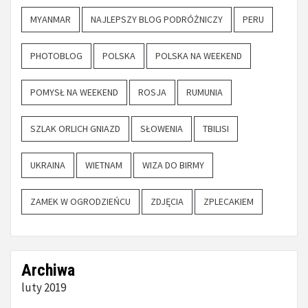
MYANMAR
NAJLEPSZY BLOG PODRÓŻNICZY
PERU
PHOTOBLOG
POLSKA
POLSKA NA WEEKEND
POMYSŁ NA WEEKEND
ROSJA
RUMUNIA
SZLAK ORLICH GNIAZD
SŁOWENIA
TBILISI
UKRAINA
WIETNAM
WIZA DO BIRMY
ZAMEK W OGRODZIEŃCU
ZDJĘCIA
ZPLECAKIEM
Archiwa
luty 2019