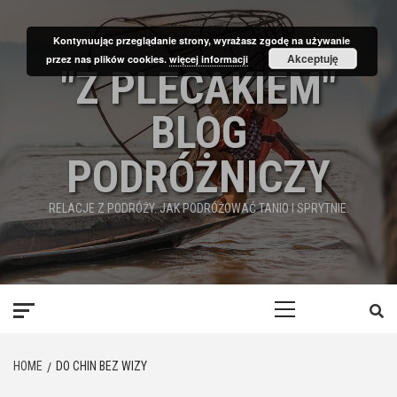
Skip
to
Kontynuując przeglądanie strony, wyrażasz zgodę na używanie
content
Akceptuję
przez nas plików cookies.
więcej informacji
"Z PLECAKIEM"
BLOG
PODRÓŻNICZY
RELACJE Z PODRÓŻY. JAK PODRÓŻOWAĆ TANIO I SPRYTNIE.
Primary
Menu
HOME
DO CHIN BEZ WIZY