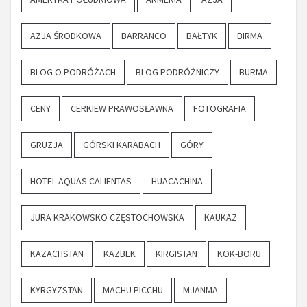
AZJA ŚRODKOWA
BARRANCO
BAŁTYK
BIRMA
BLOG O PODRÓŻACH
BLOG PODRÓŻNICZY
BURMA
CENY
CERKIEW PRAWOSŁAWNA
FOTOGRAFIA
GRUZJA
GÓRSKI KARABACH
GÓRY
HOTEL AQUAS CALIENTAS
HUACACHINA
JURA KRAKOWSKO CZĘSTOCHOWSKA
KAUKAZ
KAZACHSTAN
KAZBEK
KIRGISTAN
KOK-BORU
KYRGYZSTAN
MACHU PICCHU
MJANMA