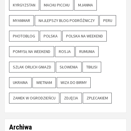
KYRGYZSTAN
MACHU PICCHU
MJANMA
MYANMAR
NAJLEPSZY BLOG PODRÓŻNICZY
PERU
PHOTOBLOG
POLSKA
POLSKA NA WEEKEND
POMYSŁ NA WEEKEND
ROSJA
RUMUNIA
SZLAK ORLICH GNIAZD
SŁOWENIA
TBILISI
UKRAINA
WIETNAM
WIZA DO BIRMY
ZAMEK W OGRODZIEŃCU
ZDJĘCIA
ZPLECAKIEM
Archiwa