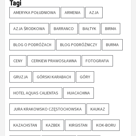
Tagi
AMERYKA POŁUDNIOWA
ARMENIA
AZJA
AZJA ŚRODKOWA
BARRANCO
BAŁTYK
BIRMA
BLOG O PODRÓŻACH
BLOG PODRÓŻNICZY
BURMA
CENY
CERKIEW PRAWOSŁAWNA
FOTOGRAFIA
GRUZJA
GÓRSKI KARABACH
GÓRY
HOTEL AQUAS CALIENTAS
HUACACHINA
JURA KRAKOWSKO CZĘSTOCHOWSKA
KAUKAZ
KAZACHSTAN
KAZBEK
KIRGISTAN
KOK-BORU