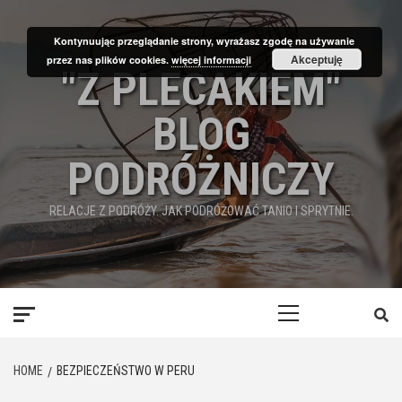
Skip
to
Kontynuując przeglądanie strony, wyrażasz zgodę na używanie
content
Akceptuję
przez nas plików cookies.
więcej informacji
"Z PLECAKIEM"
BLOG
PODRÓŻNICZY
RELACJE Z PODRÓŻY. JAK PODRÓŻOWAĆ TANIO I SPRYTNIE.
Primary
Menu
HOME
BEZPIECZEŃSTWO W PERU