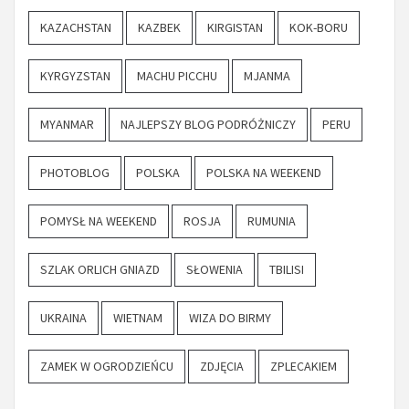
KAZACHSTAN
KAZBEK
KIRGISTAN
KOK-BORU
KYRGYZSTAN
MACHU PICCHU
MJANMA
MYANMAR
NAJLEPSZY BLOG PODRÓŻNICZY
PERU
PHOTOBLOG
POLSKA
POLSKA NA WEEKEND
POMYSŁ NA WEEKEND
ROSJA
RUMUNIA
SZLAK ORLICH GNIAZD
SŁOWENIA
TBILISI
UKRAINA
WIETNAM
WIZA DO BIRMY
ZAMEK W OGRODZIEŃCU
ZDJĘCIA
ZPLECAKIEM