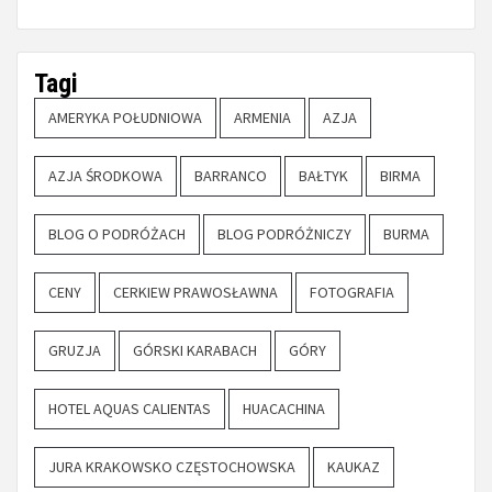
Tagi
AMERYKA POŁUDNIOWA
ARMENIA
AZJA
AZJA ŚRODKOWA
BARRANCO
BAŁTYK
BIRMA
BLOG O PODRÓŻACH
BLOG PODRÓŻNICZY
BURMA
CENY
CERKIEW PRAWOSŁAWNA
FOTOGRAFIA
GRUZJA
GÓRSKI KARABACH
GÓRY
HOTEL AQUAS CALIENTAS
HUACACHINA
JURA KRAKOWSKO CZĘSTOCHOWSKA
KAUKAZ