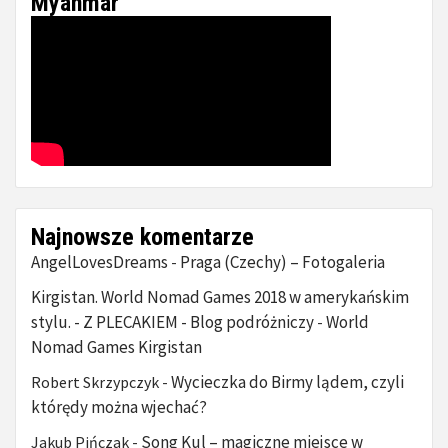
Myanmar
Najnowsze komentarze
AngelLovesDreams
Praga (Czechy) – Fotogaleria
-
Kirgistan. World Nomad Games 2018 w amerykańskim
stylu. - Z PLECAKIEM - Blog podróżniczy
World
-
Nomad Games Kirgistan
Wycieczka do Birmy lądem, czyli
Robert Skrzypczyk
-
którędy można wjechać?
Song Kul – magiczne miejsce w
Jakub Pińczak
-