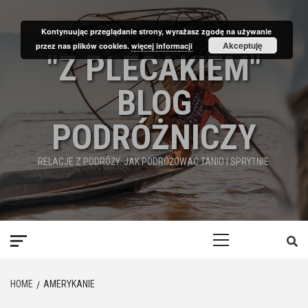
Skip
to
Kontynuując przeglądanie strony, wyrażasz zgodę na używanie
content
Akceptuję
przez nas plików cookies.
więcej informacji
"Z PLECAKIEM"
BLOG
PODRÓŻNICZY
RELACJE Z PODRÓŻY. JAK PODRÓŻOWAĆ TANIO I SPRYTNIE.
Primary
Menu
HOME
AMERYKANIE