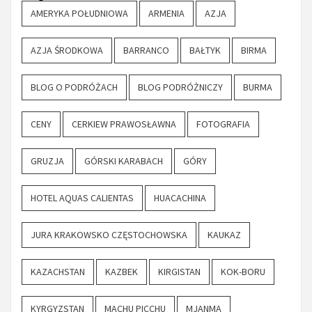
AMERYKA POŁUDNIOWA
ARMENIA
AZJA
AZJA ŚRODKOWA
BARRANCO
BAŁTYK
BIRMA
BLOG O PODRÓŻACH
BLOG PODRÓŻNICZY
BURMA
CENY
CERKIEW PRAWOSŁAWNA
FOTOGRAFIA
GRUZJA
GÓRSKI KARABACH
GÓRY
HOTEL AQUAS CALIENTAS
HUACACHINA
JURA KRAKOWSKO CZĘSTOCHOWSKA
KAUKAZ
KAZACHSTAN
KAZBEK
KIRGISTAN
KOK-BORU
KYRGYZSTAN
MACHU PICCHU
MJANMA