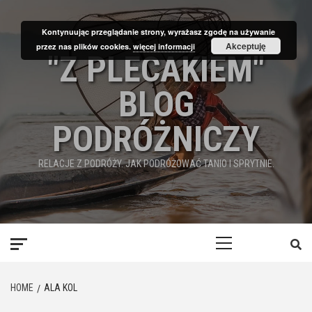
Skip
to
Kontynuując przeglądanie strony, wyrażasz zgodę na używanie
content
Akceptuję
przez nas plików cookies.
więcej informacji
"Z PLECAKIEM"
BLOG
PODRÓŻNICZY
RELACJE Z PODRÓŻY. JAK PODRÓŻOWAĆ TANIO I SPRYTNIE.
Primary
Menu
HOME
ALA KOL