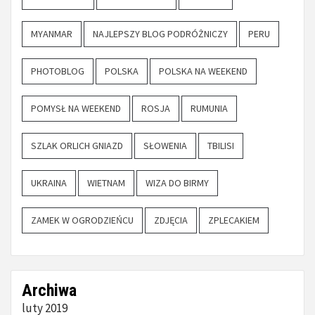
MYANMAR
NAJLEPSZY BLOG PODRÓŻNICZY
PERU
PHOTOBLOG
POLSKA
POLSKA NA WEEKEND
POMYSŁ NA WEEKEND
ROSJA
RUMUNIA
SZLAK ORLICH GNIAZD
SŁOWENIA
TBILISI
UKRAINA
WIETNAM
WIZA DO BIRMY
ZAMEK W OGRODZIEŃCU
ZDJĘCIA
ZPLECAKIEM
Archiwa
luty 2019