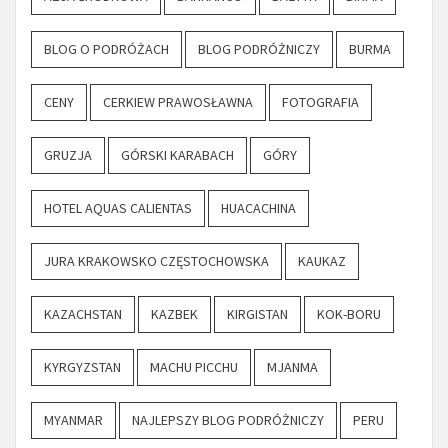
BLOG O PODRÓŻACH
BLOG PODRÓŻNICZY
BURMA
CENY
CERKIEW PRAWOSŁAWNA
FOTOGRAFIA
GRUZJA
GÓRSKI KARABACH
GÓRY
HOTEL AQUAS CALIENTAS
HUACACHINA
JURA KRAKOWSKO CZĘSTOCHOWSKA
KAUKAZ
KAZACHSTAN
KAZBEK
KIRGISTAN
KOK-BORU
KYRGYZSTAN
MACHU PICCHU
MJANMA
MYANMAR
NAJLEPSZY BLOG PODRÓŻNICZY
PERU