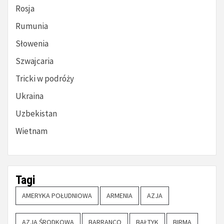
Rosja
Rumunia
Słowenia
Szwajcaria
Tricki w podróży
Ukraina
Uzbekistan
Wietnam
Tagi
AMERYKA POŁUDNIOWA
ARMENIA
AZJA
AZJA ŚRODKOWA
BARRANCO
BAŁTYK
BIRMA