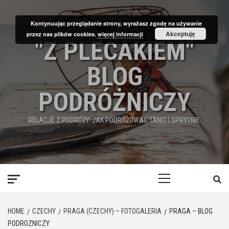
Skip
to
Kontynuując przeglądanie strony, wyrażasz zgodę na używanie
content
Akceptuję
przez nas plików cookies.
więcej informacji
"Z PLECAKIEM"
BLOG
PODRÓŻNICZY
RELACJE Z PODRÓŻY. JAK PODRÓŻOWAĆ TANIO I SPRYTNIE.
Primary
Menu
HOME
CZECHY
PRAGA (CZECHY) – FOTOGALERIA
PRAGA – BLOG
PODROZNICZY