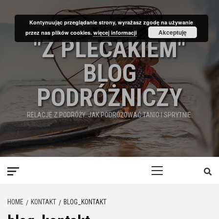
Skip
to
Kontynuując przeglądanie strony, wyrażasz zgodę na używanie
content
Akceptuję
przez nas plików cookies.
więcej informacji
"Z PLECAKIEM"
BLOG
PODRÓŻNICZY
RELACJE Z PODRÓŻY. JAK PODRÓŻOWAĆ TANIO I SPRYTNIE.
Primary
Menu
HOME
KONTAKT
BLOG_KONTAKT