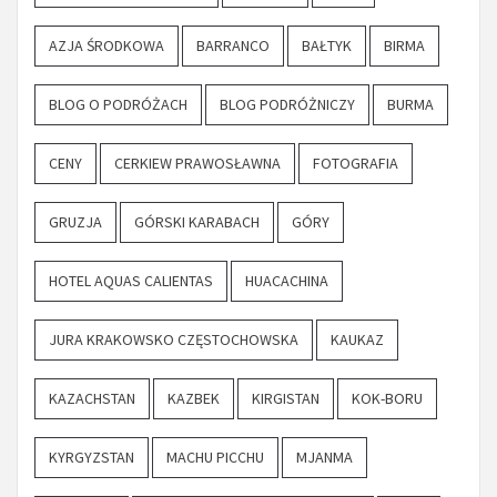
AZJA ŚRODKOWA
BARRANCO
BAŁTYK
BIRMA
BLOG O PODRÓŻACH
BLOG PODRÓŻNICZY
BURMA
CENY
CERKIEW PRAWOSŁAWNA
FOTOGRAFIA
GRUZJA
GÓRSKI KARABACH
GÓRY
HOTEL AQUAS CALIENTAS
HUACACHINA
JURA KRAKOWSKO CZĘSTOCHOWSKA
KAUKAZ
KAZACHSTAN
KAZBEK
KIRGISTAN
KOK-BORU
KYRGYZSTAN
MACHU PICCHU
MJANMA