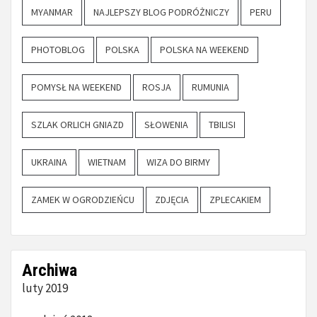
MYANMAR
NAJLEPSZY BLOG PODRÓŻNICZY
PERU
PHOTOBLOG
POLSKA
POLSKA NA WEEKEND
POMYSŁ NA WEEKEND
ROSJA
RUMUNIA
SZLAK ORLICH GNIAZD
SŁOWENIA
TBILISI
UKRAINA
WIETNAM
WIZA DO BIRMY
ZAMEK W OGRODZIEŃCU
ZDJĘCIA
ZPLECAKIEM
Archiwa
luty 2019