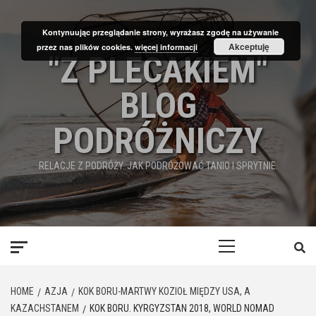
Skip
to
Kontynuując przeglądanie strony, wyrażasz zgodę na używanie
content
Akceptuję
przez nas plików cookies.
więcej informacji
"Z PLECAKIEM"
BLOG
PODRÓŻNICZY
RELACJE Z PODRÓŻY. JAK PODRÓŻOWAĆ TANIO I SPRYTNIE.
Primary
Menu
HOME
AZJA
KOK BORU-MARTWY KOZIOŁ MIĘDZY USA, A
KAZACHSTANEM
KOK BORU. KYRGYZSTAN 2018, WORLD NOMAD