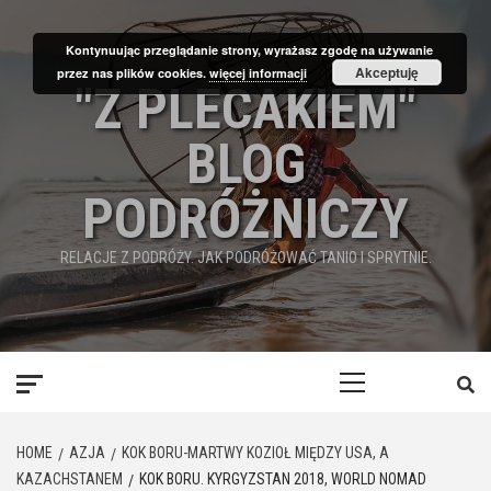
Skip
to
Kontynuując przeglądanie strony, wyrażasz zgodę na używanie
content
Akceptuję
przez nas plików cookies.
więcej informacji
"Z PLECAKIEM"
BLOG
PODRÓŻNICZY
RELACJE Z PODRÓŻY. JAK PODRÓŻOWAĆ TANIO I SPRYTNIE.
Primary
Menu
HOME
AZJA
KOK BORU-MARTWY KOZIOŁ MIĘDZY USA, A
KAZACHSTANEM
KOK BORU. KYRGYZSTAN 2018, WORLD NOMAD