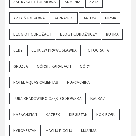
AMERYKA POŁUDNIOWA
ARMENIA
AZJA
AZJA ŚRODKOWA
BARRANCO
BAŁTYK
BIRMA
BLOG O PODRÓŻACH
BLOG PODRÓŻNICZY
BURMA
CENY
CERKIEW PRAWOSŁAWNA
FOTOGRAFIA
GRUZJA
GÓRSKI KARABACH
GÓRY
HOTEL AQUAS CALIENTAS
HUACACHINA
JURA KRAKOWSKO CZĘSTOCHOWSKA
KAUKAZ
KAZACHSTAN
KAZBEK
KIRGISTAN
KOK-BORU
KYRGYZSTAN
MACHU PICCHU
MJANMA