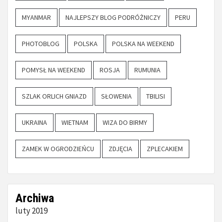
MYANMAR
NAJLEPSZY BLOG PODRÓŻNICZY
PERU
PHOTOBLOG
POLSKA
POLSKA NA WEEKEND
POMYSŁ NA WEEKEND
ROSJA
RUMUNIA
SZLAK ORLICH GNIAZD
SŁOWENIA
TBILISI
UKRAINA
WIETNAM
WIZA DO BIRMY
ZAMEK W OGRODZIEŃCU
ZDJĘCIA
ZPLECAKIEM
Archiwa
luty 2019