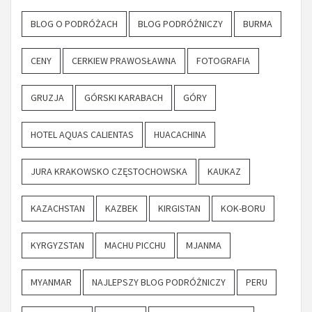
BLOG O PODRÓŻACH
BLOG PODRÓŻNICZY
BURMA
CENY
CERKIEW PRAWOSŁAWNA
FOTOGRAFIA
GRUZJA
GÓRSKI KARABACH
GÓRY
HOTEL AQUAS CALIENTAS
HUACACHINA
JURA KRAKOWSKO CZĘSTOCHOWSKA
KAUKAZ
KAZACHSTAN
KAZBEK
KIRGISTAN
KOK-BORU
KYRGYZSTAN
MACHU PICCHU
MJANMA
MYANMAR
NAJLEPSZY BLOG PODRÓŻNICZY
PERU