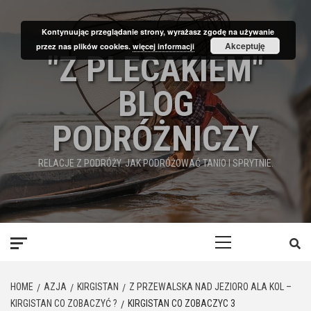
Skip
to
Kontynuując przeglądanie strony, wyrażasz zgodę na używanie
content
Akceptuję
przez nas plików cookies.
więcej informacji
"Z PLECAKIEM"
BLOG
PODRÓŻNICZY
RELACJE Z PODRÓŻY. JAK PODRÓŻOWAĆ TANIO I SPRYTNIE.
Primary
Menu
HOME
AZJA
KIRGISTAN
Z PRZEWALSKA NAD JEZIORO ALA KOL –
KIRGISTAN CO ZOBACZYĆ ?
KIRGISTAN CO ZOBACZYC 3