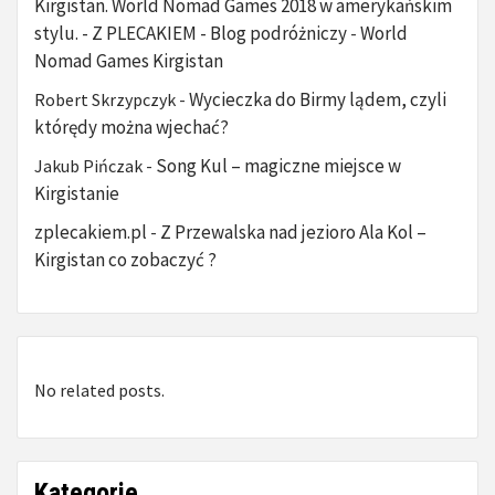
Kirgistan. World Nomad Games 2018 w amerykańskim
stylu. - Z PLECAKIEM - Blog podróżniczy
World
-
Nomad Games Kirgistan
Wycieczka do Birmy lądem, czyli
Robert Skrzypczyk
-
którędy można wjechać?
Song Kul – magiczne miejsce w
Jakub Pińczak
-
Kirgistanie
zplecakiem.pl
Z Przewalska nad jezioro Ala Kol –
-
Kirgistan co zobaczyć ?
No related posts.
Kategorie